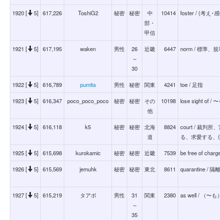
1920 [
5]
617,226
ToshiG2
秘密
秘密
中
10414
foster / (考
部・
甲信
1921 [
5]
617,195
waken
男性
26
近畿
6447
norm / 標
～
30
1922 [
5]
616,789
pumita
男性
秘密
関東
4241
toe / 足指
1923 [
5]
616,347
poco_poco_poco
秘密
秘密
その
10198
lose sight 
他
1924 [
5]
616,118
k5
秘密
秘密
北海
8824
court / 裁
道
る、求愛する、
1925 [
5]
615,698
kurokamic
秘密
秘密
近畿
7539
be free of ch
1926 [
5]
615,569
jemuhk
秘密
秘密
東北
8611
quarantine /
1927 [
5]
615,219
タアボ
男性
31
関東
2380
as well /
～
35