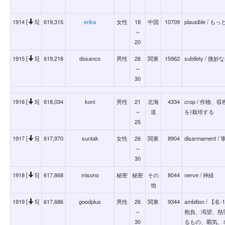
1914 [
5]
619,315
erika
女性
18
中国
10709
plausible 
～
20
1915 [
5]
619,218
dosanco
男性
26
関東
15962
subtlety /
～
30
1916 [
5]
618,034
koni
男性
21
北海
4334
crop / 作物
～
道
を)栽培する
25
1917 [
5]
617,970
suntak
女性
26
関東
8904
disarmament 
～
30
1918 [
5]
617,868
misono
秘密
秘密
その
8044
nerve / 神経
他
1919 [
5]
617,686
goodplus
男性
26
関東
9344
ambition 
～
抱負、渇望、熱
30
るもの、覇気、