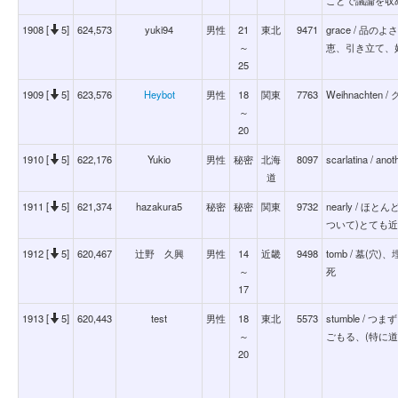
1908 [
5]
624,573
yuki94
男性
21
東北
9471
grace / 品
～
恵、引き立て、
25
1909 [
5]
623,576
Heybot
男性
18
関東
7763
Weihnachten
～
20
1910 [
5]
622,176
Yukio
男性
秘密
北海
8097
scarlatina / anot
道
1911 [
5]
621,374
hazakura5
秘密
秘密
関東
9732
nearly / 
ついて)とても
1912 [
5]
620,467
辻野 久興
男性
14
近畿
9498
tomb / 墓(
～
死
17
1913 [
5]
620,443
test
男性
18
東北
5573
stumble 
～
ごもる、(特に
20