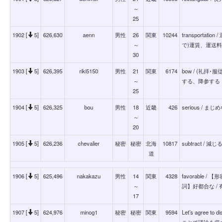
～
25
1902 [
5]
626,630
aenn
男性
26
関東
10244
transportat
～
で)運賃、運送料
30
1903 [
5]
626,395
riki5150
男性
21
関東
6174
bow / (礼
～
する、降参する
25
1904 [
5]
626,325
bou
男性
18
近畿
426
serious / まじ
～
20
1905 [
5]
626,236
chevalier
秘密
秘密
北海
10817
subtract / 減じ
道
1906 [
5]
625,496
nakakazu
男性
14
関東
4328
favorable 
～
詞】好都合な / 
17
1907 [
5]
624,976
minog1
秘密
秘密
関東
9594
Let’s agree
ことで議論を収