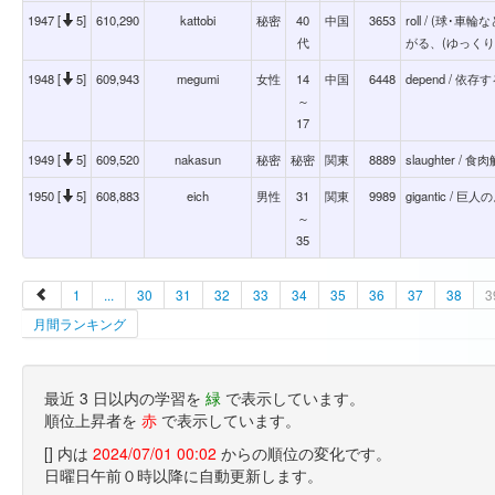
1947 [
5]
610,290
kattobi
秘密
40
中国
3653
roll / (球
代
がる、(ゆっくり
1948 [
5]
609,943
megumi
女性
14
中国
6448
depend / 依存
～
17
1949 [
5]
609,520
nakasun
秘密
秘密
関東
8889
slaughter / 
1950 [
5]
608,883
eich
男性
31
関東
9989
gigantic / 巨
～
35
1
...
30
31
32
33
34
35
36
37
38
3
月間ランキング
最近 3 日以内の学習を
緑
で表示しています。
順位上昇者を
赤
で表示しています。
[] 内は
2024/07/01 00:02
からの順位の変化です。
日曜日午前０時以降に自動更新します。