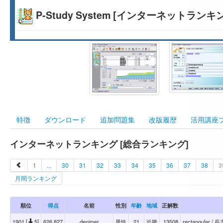
P-Study System [インターネットランキ
特徴
ダウンロード
追加問題集
改版履歴
活用講座
インターネットランキング [総合ランキング]
1
...
30
31
32
33
34
35
36
37
38
3
月間ランキング
順位
得点
名前
性別
年齢
地域
正解数
1901 [
5]
626,827
denimer
男性
21
近畿
13508
rectangular /