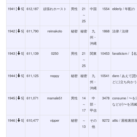
1941 [
5]
612,187
頑張れホースト
男性
21
中国
1554
elderly / 年配の
～
25
1942 [
5]
611,790
reimakoto
秘密
秘密
九
1868
法律 / 法律
州・
沖縄
1943 [
5]
611,139
0250
男性
21
関東
10453
fanaticism 
～
25
1944 [
5]
611,125
noppy
秘密
秘密
九
10541
dare / あえ
州・
どに)立ち向かう
沖縄
1945 [
5]
611,071
mamale51
男性
14
中
3478
consume 
～
部・
などが)〜を消
17
甲信
1946 [
5]
610,477
vipper
秘密
～
その
9272
attic / 屋根裏部屋(
13
他