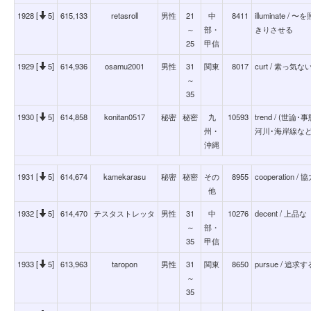
1928 [
5]
615,133
retasroll
男性
21
中
8411
illuminat
～
部・
きりさせる
25
甲信
1929 [
5]
614,936
osamu2001
男性
31
関東
8017
curt / 素っ気な
～
35
1930 [
5]
614,858
konitan0517
秘密
秘密
九
10593
trend / (
州・
河川･海岸線な
沖縄
1931 [
5]
614,674
kamekarasu
秘密
秘密
その
8955
cooperation / 
他
1932 [
5]
614,470
テスタストレッタ
男性
31
中
10276
decent / 上品な
～
部・
35
甲信
1933 [
5]
613,963
taropon
男性
31
関東
8650
pursue / 追求す
～
35