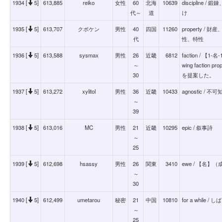
1934 [
5]
613,885
reiko
女性
60
北海
10639
disciplin
代～
道
け
1935 [
5]
613,707
クボケン
男性
40
四国
11260
property 
代
性、特性
1936 [
5]
613,588
sysmax
男性
26
近畿
6812
faction / 【1-名
～
wing faction
30
を提案した。
1937 [
5]
613,272
xylitol
男性
36
近畿
10433
agnostic / 不
～
39
1938 [
5]
613,016
MC
男性
21
近畿
10295
epic / 叙事詩
～
25
1939 [
5]
612,698
hsassy
男性
26
関東
3410
ewe / 【名】
～
30
1940 [
5]
612,499
umetarou
秘密
21
中国
10810
for a while /
～
25