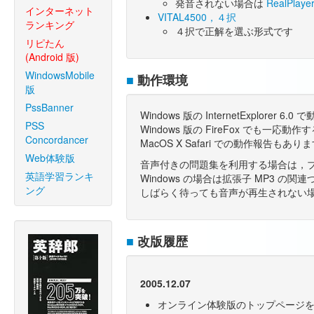
発音されない場合は
RealPlaye
インターネット
VITAL4500，４択
ランキング
４択で正解を選ぶ形式です
リピたん
(Android 版)
WindowsMobile
■
動作環境
版
PssBanner
Windows 版の InternetExplorer
PSS
Windows 版の FireFox でも一
Concordancer
MacOS X Safari での動作報告もあり
Web体験版
音声付きの問題集を利用する場合は，ブ
英語学習ランキ
Windows の場合は拡張子 MP3 の
ング
しばらく待っても音声が再生されない場合に
■
改版履歴
2005.12.07
オンライン体験版のトップページ