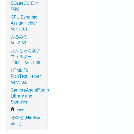
SQLiteCC 日本
語版
CPU Dynamic
Assign Helper
Ver.1.0.1
みるみる
Ver.2.63
たんじゅん漢字
フィルター
「tkf」 Ver.1.03
HTML To
RichText Helper
Ver.1.0.0
CameraAgentPlugIn
Library and
Samples
cpss
その他 (HiroRen,
etc...)