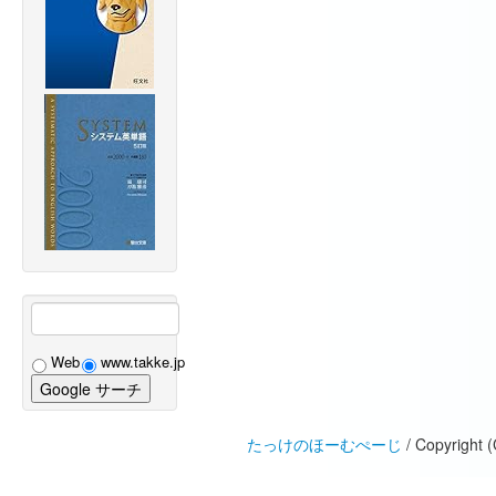
Web
www.takke.jp
たっけのほーむぺーじ
/ Copyright 