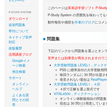
トップページ
このページは
英単語学習ソフト P-Stud
P-STUDY SYSTEM
P-Study System の雰囲気を味わ
ダウンロード
動作報告や感想を
作者のブログ
にコメ
追加問題集
寄付について
ネイティブ音声
■
問題集
対応
改版履歴
下記のリンクから問題集を選ぶとオン
活用講座ブログ
音声または効果音が再生されますので
Googleイメ
大学受験問題集 LEVEL1，ディク
ージ検索
PSS に標準添付の大学受験用
例文検索
毎回ランダムに 30 問が出題
サポート
発音されない場合は
RealPlaye
オンライン
大学受験問題集 LEVEL1，４択
ヘルプ
４択で正解を選ぶ形式です
VITAL4500，ディクテーション
よくある質
オンライン体験版独自の問題集
問とその回
現在は 30 問だけ用意していま
答