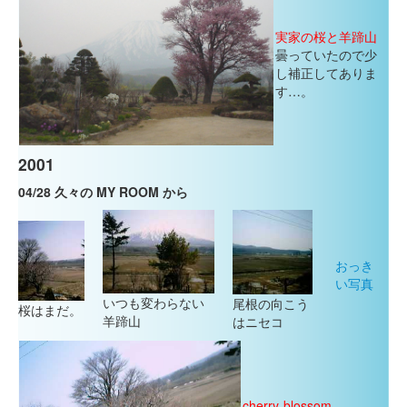
実家の桜と羊蹄山
曇っていたので少
し補正してありま
す…。
2001
04/28 久々の MY ROOM から
おっき
い写真
いつも変わらない
尾根の向こう
桜はまだ。
羊蹄山
はニセコ
cherry-blossom