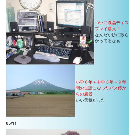
ついに液晶ディス
プレイ購入！
なんだか妙に散ら
かってるなぁ
小学６年＋中学３年＝９年
間お世話になったバス停か
らの風景
いい天気だった
05/11