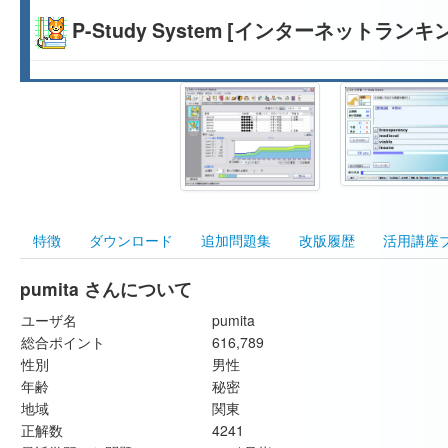
P-Study System [インターネットランキ
特徴
ダウンロード
追加問題集
改版履歴
活用講座
pumita さんについて
ユーザ名
pumita
総合ポイント
616,789
性別
男性
年齢
秘密
地域
関東
正解数
4241