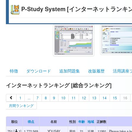
P-Study System [インターネットランキ
特徴
ダウンロード
追加問題集
改版履歴
活用講座
インターネットランキング [総合ランキング]
1
...
7
8
9
10
11
12
13
14
15
16
月間ランキング
順位
得点
名前
性別
年齢
地域
正解数
751 [
1]
1,772,569
YOUSAY
男性
21
近畿
11991
Please take a loo