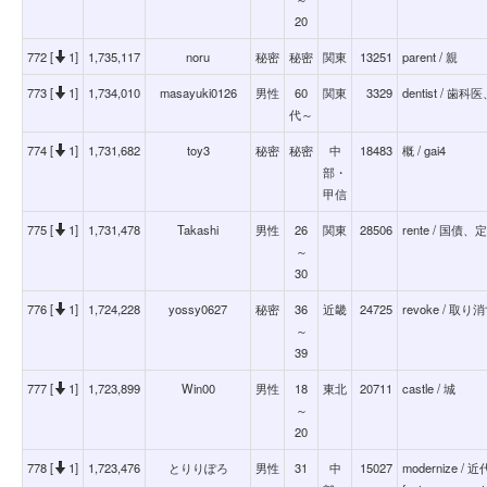
20
772 [
1]
1,735,117
noru
秘密
秘密
関東
13251
parent / 親
773 [
1]
1,734,010
masayuki0126
男性
60
関東
3329
dentist / 歯
代～
774 [
1]
1,731,682
toy3
秘密
秘密
中
18483
概 / gai4
部・
甲信
775 [
1]
1,731,478
Takashi
男性
26
関東
28506
rente / 国
～
30
776 [
1]
1,724,228
yossy0627
秘密
36
近畿
24725
revoke / 取り
～
39
777 [
1]
1,723,899
Win00
男性
18
東北
20711
castle / 城
～
20
778 [
1]
1,723,476
とりりぽろ
男性
31
中
15027
modernize /