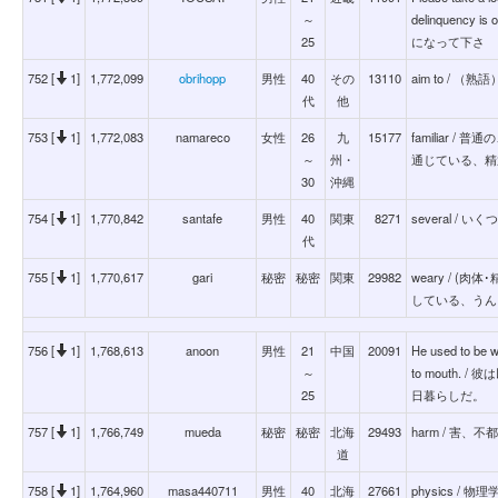
～
delinquency is
25
になって下さ
752 [
1]
1,772,099
obrihopp
男性
40
その
13110
aim to / 
代
他
753 [
1]
1,772,083
namareco
女性
26
九
15177
familiar
～
州・
通じている、精
30
沖縄
754 [
1]
1,770,842
santafe
男性
40
関東
8271
several /
代
755 [
1]
1,770,617
gari
秘密
秘密
関東
29982
weary / 
している、うん
756 [
1]
1,768,613
anoon
男性
21
中国
20091
He used to be w
～
to mouth
25
日暮らしだ。
757 [
1]
1,766,749
mueda
秘密
秘密
北海
29493
harm / 害、不
道
758 [
1]
1,764,960
masa440711
男性
40
北海
27661
physics / 物理