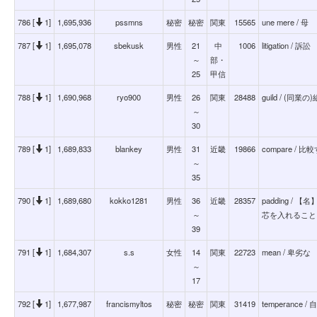
786 [
1]
1,695,936
pssmns
秘密
秘密
関東
15565
une mere / 母
787 [
1]
1,695,078
sbekusk
男性
21
中
1006
litigation / 訴訟
～
部・
25
甲信
788 [
1]
1,690,968
ryo900
男性
26
関東
28488
guild / (同業の)
～
30
789 [
1]
1,689,833
blankey
男性
31
近畿
19866
compare / 比
～
35
790 [
1]
1,689,680
kokko1281
男性
36
近畿
28357
padding 
～
芯を入れること
39
791 [
1]
1,684,307
s.s
女性
14
関東
22723
mean / 卑劣な
～
17
792 [
1]
1,677,987
francismyltos
秘密
秘密
関東
31419
temperance / 