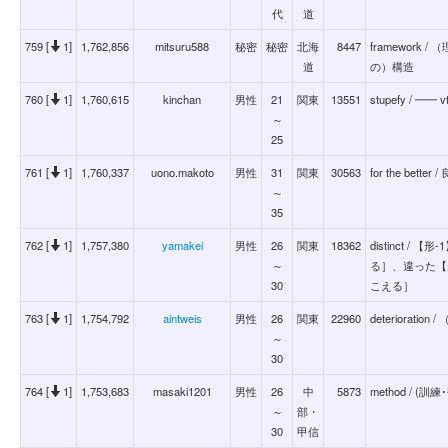
代
道
759 [
1]
1,762,856
mitsuru588
秘密
秘密
北海
8447
framewor
道
の）構造
760 [
1]
1,760,615
kinchan
男性
21
関東
13551
stupefy / 
～
25
761 [
1]
1,760,337
uono.makoto
男性
31
関東
30563
for the better
～
35
762 [
1]
1,757,380
yamakei
男性
26
関東
18362
distinct 
～
る］、違った【
30
こえる］
763 [
1]
1,754,792
aintweis
男性
26
関東
22960
deteriorat
～
30
764 [
1]
1,753,683
masaki1201
男性
26
中
5873
method /
～
部・
30
甲信