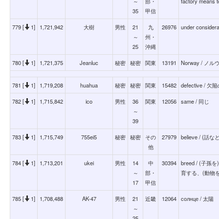
～
部・
factory means t
35
甲信
779 [
1]
1,721,942
大樹
男性
21
九
26976
under conside
～
州・
25
沖縄
780 [
1]
1,721,375
Jeanluc
秘密
秘密
関東
13191
Norway / ノ
781 [
1]
1,719,208
huahua
秘密
秘密
関東
15482
defective / 
782 [
1]
1,715,842
ico
男性
36
関東
12056
same / 同じ
～
39
783 [
1]
1,715,749
755ei5
秘密
秘密
その
27979
believe /
他
784 [
1]
1,713,201
ukei
男性
14
中
30394
breed / (
～
部・
育する、(動物
17
甲信
785 [
1]
1,708,488
AK-47
男性
21
近畿
12064
солнце / 太陽
～
25