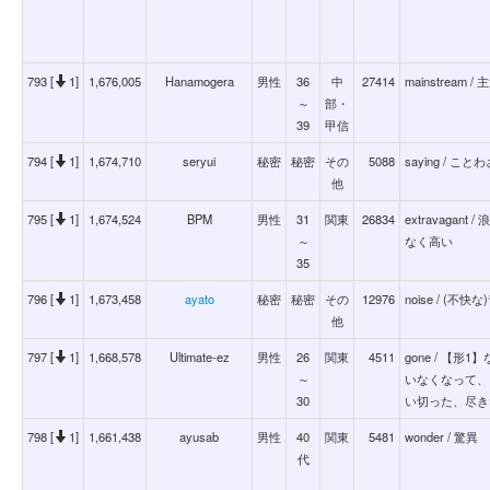
793 [
1]
1,676,005
Hanamogera
男性
36
中
27414
mainstream /
～
部・
39
甲信
794 [
1]
1,674,710
seryui
秘密
秘密
その
5088
saying / こと
他
795 [
1]
1,674,524
BPM
男性
31
関東
26834
extravaga
～
なく高い
35
796 [
1]
1,673,458
ayato
秘密
秘密
その
12976
noise / (
他
797 [
1]
1,668,578
Ultimate-ez
男性
26
関東
4511
gone / 【
～
いなくなって、
30
い切った、尽き
798 [
1]
1,661,438
ayusab
男性
40
関東
5481
wonder / 驚異
代