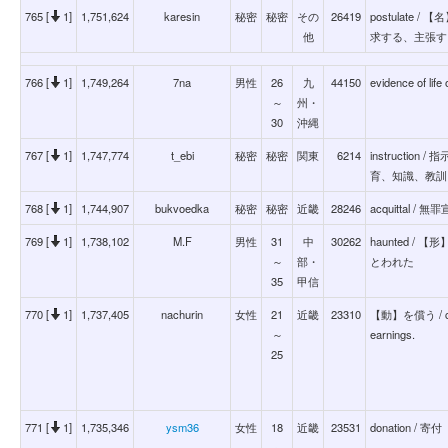
765 [
1]
1,751,624
karesin
秘密
秘密
その
26419
postulat
他
求する、主張す
766 [
1]
1,749,264
7na
男性
26
九
44150
evidence of
～
州・
30
沖縄
767 [
1]
1,747,774
t_ebi
秘密
秘密
関東
6214
instructi
育、知識、教訓
768 [
1]
1,744,907
bukvoedka
秘密
秘密
近畿
28246
acquittal / 無
769 [
1]
1,738,102
M.F
男性
31
中
30262
haunted 
～
部・
とわれた
35
甲信
770 [
1]
1,737,405
nachurin
女性
21
近畿
23310
【動】を償う / compe
～
earnings.
25
771 [
1]
1,735,346
ysm36
女性
18
近畿
23531
donation / 寄付
～