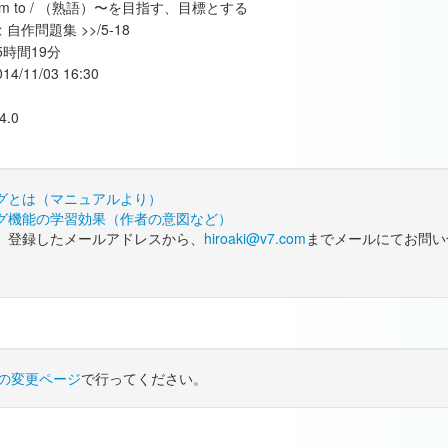
im to / （熟語）〜を目指す、目標とする
< 自作問題集 >>/5-18
5時間19分
014/11/03 16:30
4.0
グとは（マニュアルより）
グ機能の学習効果（作者の意図など）
、登録したメールアドレスから、
hiroaki@v7.com
までメールにてお問い
の変更ページ
で行ってください。