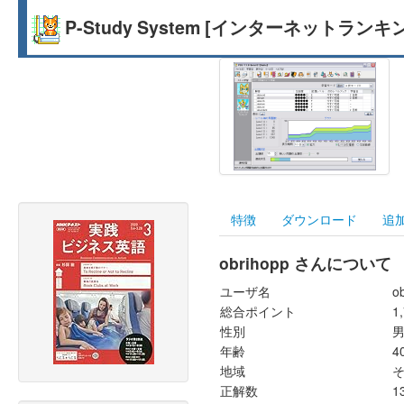
P-Study System [インターネットランキ
特徴
ダウンロード
追
obrihopp さんについて
ユーザ名
o
総合ポイント
1
性別
年齢
4
地域
正解数
1