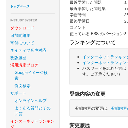
最近学習した問題
a
トップページ
最近学習した問題集
<
学習時間
3
P-STUDY SYSTEM
最終学習日
2
コメント
ダウンロード
使っている PSS のバージョン
8.
追加問題集
ランキングについて
寄付について
ネイティブ音声対応
インターネットランキン
改版履歴
インターネットランキン
活用講座ブログ
パスワードを忘れた方は
Googleイメージ検
す。ご了承ください）
索
例文検索
サポート
登録内容の変更
オンラインヘルプ
よくある質問とその
登録内容の変更は、
登録内容
回答
インターネットランキン
変更履歴
グ