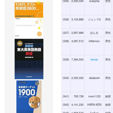
(535)
2,330,034
eulophia
男性
(536)
3,103,888
ジェンマ2
男性
(537)
2,697,889
ぽん太
男性
(538)
4,087,512
kittiemon
男性
(539)
7,384,500
heroic
男性
(540)
2,350,332
ababa44
男性
(541)
783,728
mom1125
秘密
(542)
4,141,230
HARA-KEN
秘密
(543)
1,868,523
luciluci
秘密