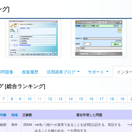
ング]
加問題集
改版履歴
活用講座ブログ
サポート
インタ
 [総合ランキング]
7
8
9
10
11
12
13
14
15
16
17
18
19
年齢
地域
正解数
最近学習した問題
秘密
海外
25534
verify / (他)〜が真実であることを証明[立証]する、実証する 
あることを確かめる、〜を照合する