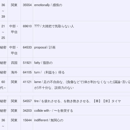
36
関東
35554
emotionally / 感情の
～
39
21
中部・
69610
??? / 大雑把で気取らない人
～
甲信
25
秘密
中部・
64533
proposal / 計画
甲信
秘密
四国
51921
fatty / 脂肪の
秘密
海外
64105
turn / （利益を）得る
60
関東
41121
lame / 足の不自由な、(負傷などで)体が利かなくなった(議論･言
代～
が)不十分な、説得力のない
秘密
関東
54557
tire / を疲れさせる、を飽き飽きさせる、【車】【米】タイヤ
秘密
関東
34203
collide with - / 〜を衝突する
36
関東
15644
indifferent / 無関心の
～