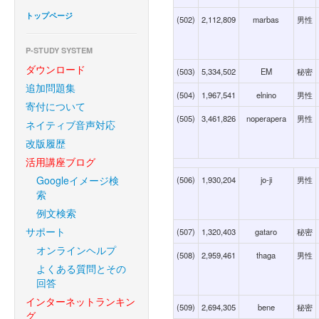
トップページ
(502)
2,112,809
marbas
男性
P-STUDY SYSTEM
ダウンロード
(503)
5,334,502
EM
秘密
追加問題集
(504)
1,967,541
elnino
男性
寄付について
(505)
3,461,826
noperapera
男性
ネイティブ音声対応
改版履歴
活用講座ブログ
Googleイメージ検
(506)
1,930,204
jo-ji
男性
索
例文検索
サポート
(507)
1,320,403
gataro
秘密
オンラインヘルプ
(508)
2,959,461
thaga
男性
よくある質問とその
回答
インターネットランキン
(509)
2,694,305
bene
秘密
グ