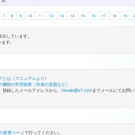
30
7
8
9
10
11
12
13
14
15
16
17
18
19
表示しています。
います。
グとは（マニュアルより）
グ機能の学習効果（作者の意図など）
、登録したメールアドレスから、
hiroaki@v7.com
までメールにてお問い
の変更ページ
で行ってください。