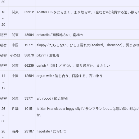
39
18
関東
39912
scatter / 〜をばらまく、まき散らす、(金などを)浪費する追い散ら
～
20
秘密
関東
48994
antarctic / 南極地方の、南極の
秘密
中国
19771
sloppy / だらしない、びしょ濡れの(soaked、 drenched)、泥まみ
秘密
その他
38070
pilgrim / 巡礼者
秘密
関東
66239
garish / 【形】どぎつい、凝り過ぎた、まぶしい
14
中国
12684
argue with / 論じ合う、口論する、言い争う
～
17
秘密
関東
33771
arthropod / 節足動物
26
近畿
10151
Is San Francisco a foggy city? / サンフランシスコは霧の深い町
～
か。
30
26
海外
23187
flagellate / むち打つ
～