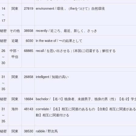
14
関東
27819
environment / 環境，（theをつけて）自然環境
～
17
秘密
その他
38938
recently / 近ごろ、最近、新しく、さっき
秘密
近畿
6030
in the wake of / 〜の結果として
26
中部・
68885
recall / を思い出させる；(本国に)召還する；解任する
～
甲信
30
31
関東
26858
intelligent / 知能の高い
～
35
秘密
関東
18684
bachelor / 【名-1】独身者、未婚男子、独身の男（性）【名-2】
31
海外
48143
correlate / 【名】相互に関連のあるもの 【自動】相互に関連がある
～
動】相互に関連付ける
35
秘密
関東
38530
rabble / 野次馬