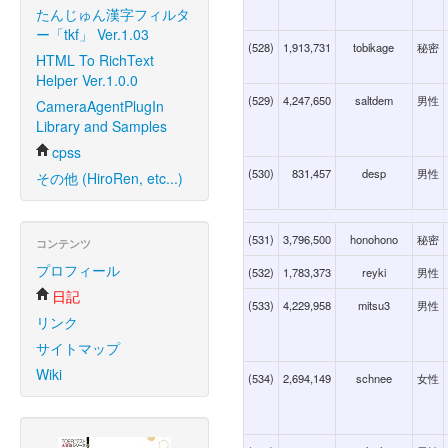
たんじゅん漢字フィルタ
ー「tkf」 Ver.1.03
(528)
1,913,731
tobikage
秘密
HTML To RichText
Helper Ver.1.0.0
(529)
4,247,650
saltdem
男性
CameraAgentPlugIn
Library and Samples
cpss
(530)
831,457
desp
男性
その他 (HiroRen, etc...)
(531)
3,796,500
honohono
秘密
コンテンツ
プロフィール
(532)
1,783,373
reyki
男性
日記
(533)
4,229,958
mitsu3
男性
リンク
サイトマップ
Wiki
(534)
2,694,149
schnee
女性