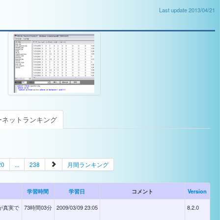
Last update 2013/04/21
ーネットランキング
20
...
238
月間ランキング
学習時間
学習日
コメント
Version
〜が真実で
73時間03分
2009/03/09 23:05
8.2.0