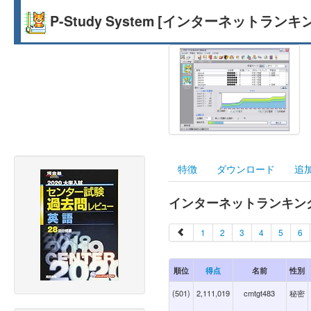
P-Study System [インターネットランキ
特徴
ダウンロード
追
インターネットランキング
1
2
3
4
5
6
順位
得点
名前
性別
(501)
2,111,019
cmtgt483
秘密