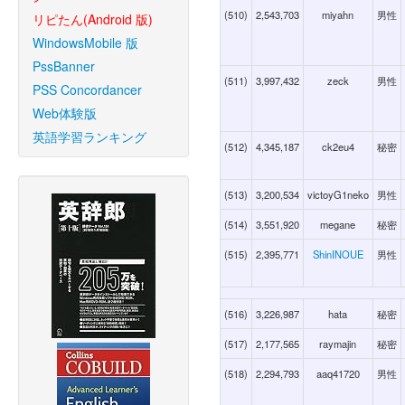
(510)
2,543,703
miyahn
男性
リピたん(Android 版)
WindowsMobile 版
PssBanner
(511)
3,997,432
zeck
男性
PSS Concordancer
Web体験版
英語学習ランキング
(512)
4,345,187
ck2eu4
秘密
(513)
3,200,534
victoyG1neko
男性
(514)
3,551,920
megane
秘密
(515)
2,395,771
ShinINOUE
男性
(516)
3,226,987
hata
秘密
(517)
2,177,565
raymajin
秘密
(518)
2,294,793
aaq41720
男性