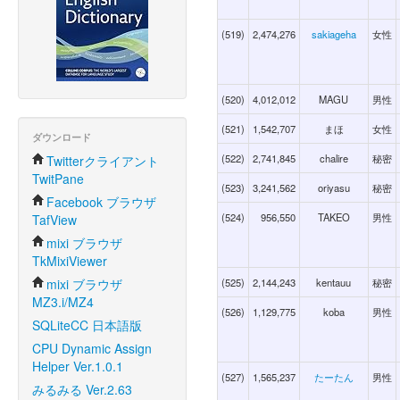
(519)
2,474,276
sakiageha
女性
(520)
4,012,012
MAGU
男性
(521)
1,542,707
まほ
女性
ダウンロード
(522)
2,741,845
chalire
秘密
Twitterクライアント
TwitPane
(523)
3,241,562
oriyasu
秘密
Facebook ブラウザ
(524)
956,550
TAKEO
男性
TafView
mixi ブラウザ
TkMixiViewer
mixi ブラウザ
(525)
2,144,243
kentauu
秘密
MZ3.i/MZ4
(526)
1,129,775
koba
男性
SQLiteCC 日本語版
CPU Dynamic Assign
Helper Ver.1.0.1
(527)
1,565,237
たーたん
男性
みるみる Ver.2.63