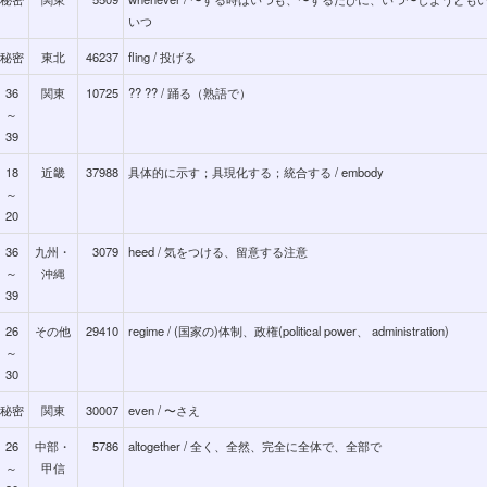
いつ
秘密
東北
46237
fling / 投げる
36
関東
10725
?? ?? / 踊る（熟語で）
～
39
18
近畿
37988
具体的に示す；具現化する；統合する / embody
～
20
36
九州・
3079
heed / 気をつける、留意する注意
～
沖縄
39
26
その他
29410
regime / (国家の)体制、政権(political power、 administration)
～
30
秘密
関東
30007
even / 〜さえ
26
中部・
5786
altogether / 全く、全然、完全に全体で、全部で
～
甲信