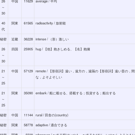
26
中国
11629
average / 平均
～
30
40
関東
61565
radioactivity / 放射能
代
秘密
近畿
36228
intense / （形）激しい
26
四国
25905
hug / 【他】抱きしめる、【名】抱擁
～
30
21
中国
57129
remote / 【形容詞】遠い，遠方の，遠隔の【形容詞】遠い昔の，
～
な，よそよそしい
25
21
関東
35090
embark / 船に載せる、搭載する；投資する；船出する
～
25
秘密
中国
11144
rural / 田舎の(country)
秘密
関東
58778
adaptive / 適合できる
秘密
関東
5509
whenever / 〜する時はいつも、〜するたびに、いつ〜しようとも