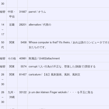
30
秘密
中部・
31667
parrot / オウム
甲信
14
近畿
28201
alternative / 代替の
～
17
50
関東
5458
Whose computer is that? It's theirs. / あれは誰のコンピュータ
代
女たちのです。
秘密
その他
40981
附属品 / Unit02attachment
秘密
関東
5574
corrupt / (人･行為が)不正な、堕落した(賄賂で)買収する
26
関東
81457
caricature / 【名】風刺漫画、風刺、風刺文
～
30
26
九州・
33122
jn um den kleinen Finger wickeln / ・・・を手玉に取る
～
沖縄
30