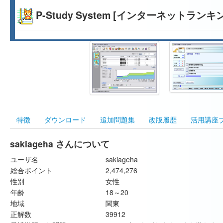
P-Study System [インターネットランキ
特徴
ダウンロード
追加問題集
改版履歴
活用講座
sakiageha さんについて
ユーザ名
sakiageha
総合ポイント
2,474,276
性別
女性
年齢
18～20
地域
関東
正解数
39912