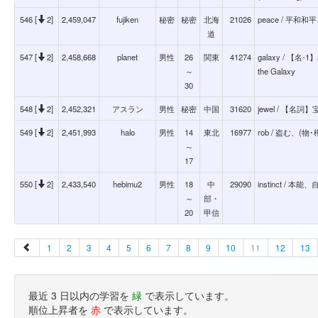
546 [
2]
2,459,047
fujiken
秘密
秘密
北海
21026
peace / 平和
道
547 [
2]
2,458,668
planet
男性
26
関東
41274
galaxy / 
～
the Galaxy
30
548 [
2]
2,452,321
アスラン
男性
秘密
中国
31620
jewel / 【名
549 [
2]
2,451,993
halo
男性
14
東北
16977
rob / 盗む、
～
17
550 [
2]
2,433,540
hebimu2
男性
18
中
29090
instinct /
～
部・
20
甲信
1
2
3
4
5
6
7
8
9
10
11
12
13
最近 3 日以内の学習を
緑
で表示しています。
順位上昇者を
赤
で表示しています。