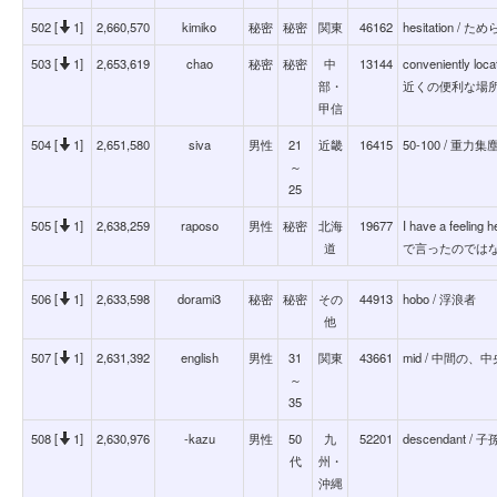
502 [
1]
2,660,570
kimiko
秘密
秘密
関東
46162
hesitation / た
503 [
1]
2,653,619
chao
秘密
秘密
中
13144
conveniently lo
部・
近くの便利な場
甲信
504 [
1]
2,651,580
siva
男性
21
近畿
16415
50-100 / 重
～
25
505 [
1]
2,638,259
raposo
男性
秘密
北海
19677
I have a feelin
道
で言ったのではな
506 [
1]
2,633,598
dorami3
秘密
秘密
その
44913
hobo / 浮浪者
他
507 [
1]
2,631,392
english
男性
31
関東
43661
mid / 中間の
～
35
508 [
1]
2,630,976
-kazu
男性
50
九
52201
descendant / 子
代
州・
沖縄