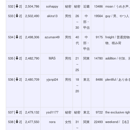
532 [
2]
2,504,786
sohappy
秘密
秘密
近畿
13486
moan / うめ
533 [
2]
2,502,490
akira13
男性
26
中
19564
guy / 男、や
～
部・
30
甲信
534 [
2]
2,498,306
azuman49
男性
40
中
9175
freight / 
代
部・
物、積み荷
甲信
535 [
2]
2,482,790
MAS
男性
21
関東
14780
addition /
～
25
536 [
2]
2,480,709
yjsnpi24
男性
18
東北
8486
plentiful 
～
20
537 [
2]
2,479,132
ysd1177
秘密
秘密
東北
9722
the exclusive 
538 [
2]
2,477,550
nora
女性
31
関東
22493
weekend / 
～