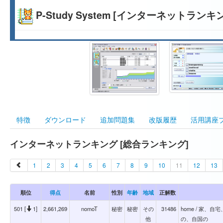
P-Study System [インターネットランキ
特徴
ダウンロード
追加問題集
改版履歴
活用講座
インターネットランキング [総合ランキング]
1
2
3
4
5
6
7
8
9
10
11
12
13
順位
得点
名前
性別
年齢
地域
正解数
501 [
1]
2,661,269
nomoT
秘密
秘密
その
31486
home / 家
他
の、自国の