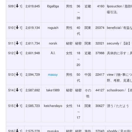
509 [
1]
2,619,645
l0gal0ga
男性
36
近畿
4160
liposuction
～
吸引法.
39
510 [
1]
2,619,134
roguish
男性
40
関東
20374
beneficial / 有益
代
511 [
1]
2,611,734
norsk
秘密
秘密
関東
32021
securely /
512 [
1]
2,601,948
A.I.
女性
18
近畿
37988
具体的に示す；具現
～
20
513 [
1]
2,594,729
massy
男性
50
中国
22417
view / (物
代
野、考察、見通
514 [
1]
2,587,692
take1989
秘密
秘密
その
44127
schoolroom /
他
515 [
1]
2,585,723
keichandayo
女性
14
関東
30627
漂う / ただよう
～
17
516 [
1]
2,575,278
musuka
秘密
秘密
海外
37043
shoddy / 