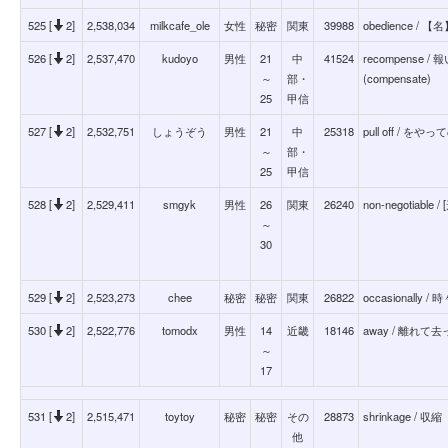
525 [
2]
2,538,034
milkcafe_ole
女性
秘密
関東
39988
obedience 
526 [
2]
2,537,470
kudoyo
男性
21
中
41524
recompense / 
～
部・
(compensate)
25
甲信
527 [
2]
2,532,751
しょうぞう
男性
21
中
25318
pull off / をや
～
部・
25
甲信
528 [
2]
2,529,411
smgyk
男性
26
関東
26240
non-negotia
～
30
529 [
2]
2,523,273
chee
秘密
秘密
関東
26822
occasionally
530 [
2]
2,522,776
tomodx
男性
14
近畿
18146
away / 離れて
～
17
531 [
2]
2,515,471
toytoy
秘密
秘密
その
28873
shrinkage / 収縮
他