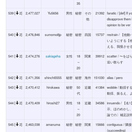
35
539 [
2]
2,477,027
Yu5656
男性
秘密
その
21392
fanatic / [def] I
他
disapprove them 
opinion to be ver
540 [
2]
2,476,846
sumomo8jp
秘密
秘密
四国
15737
restrain /
いようにする【他
える、我慢させ
541 [
2]
2,474,276
sakiageha
女性
18
関東
39912
scatter /
～
追い散らす
20
542 [
2]
2,471,356
shinchi5555
秘密
秘密
海外
151030
alias / pero
543 [
2]
2,470,412
hirokawa
秘密
50
近畿
41384
wobble / 動揺す
代
動揺、振るえ、
544 [
2]
2,470,409
hiroshi27
男性
18
近畿
34586
innuendo 
～
示、ほのめかし
20
論での〕補足説
545 [
2]
2,463,038
amanuma
秘密
秘密
関東
15666
contiguous / 
(succeeding)