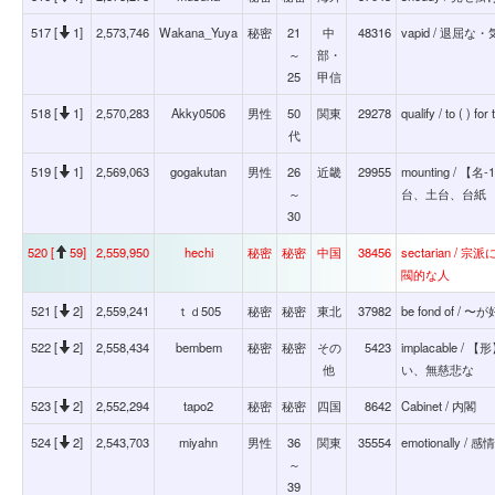
517 [
1]
2,573,746
Wakana_Yuya
秘密
21
中
48316
vapid / 退屈
～
部・
25
甲信
518 [
1]
2,570,283
Akky0506
男性
50
関東
29278
qualify / to ( ) fo
代
519 [
1]
2,569,063
gogakutan
男性
26
近畿
29955
mounting /
～
台、土台、台紙
30
520 [
59]
2,559,950
hechi
秘密
秘密
中国
38456
sectarian
閥的な人
521 [
2]
2,559,241
ｔｄ505
秘密
秘密
東北
37982
be fond of /
522 [
2]
2,558,434
bembem
秘密
秘密
その
5423
implacable
他
い、無慈悲な
523 [
2]
2,552,294
tapo2
秘密
秘密
四国
8642
Cabinet / 内閣
524 [
2]
2,543,703
miyahn
男性
36
関東
35554
emotionally / 感
～
39