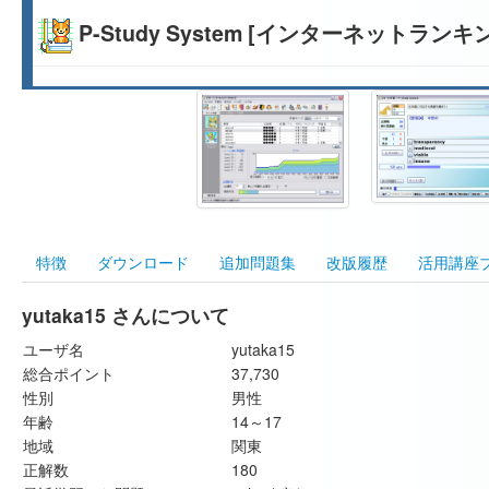
P-Study System [インターネットランキ
特徴
ダウンロード
追加問題集
改版履歴
活用講座
yutaka15 さんについて
ユーザ名
yutaka15
総合ポイント
37,730
性別
男性
年齢
14～17
地域
関東
正解数
180