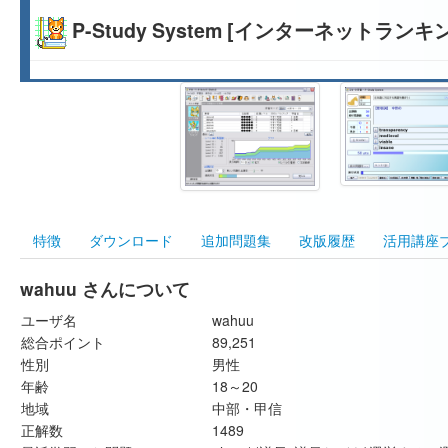
P-Study System [インターネットランキ
特徴
ダウンロード
追加問題集
改版履歴
活用講座
wahuu さんについて
ユーザ名
wahuu
総合ポイント
89,251
性別
男性
年齢
18～20
地域
中部・甲信
正解数
1489