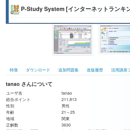
P-Study System [インターネットランキ
特徴
ダウンロード
追加問題集
改版履歴
活用講座
tanao さんについて
ユーザ名
tanao
総合ポイント
211,813
性別
男性
年齢
21～25
地域
関東
正解数
3630