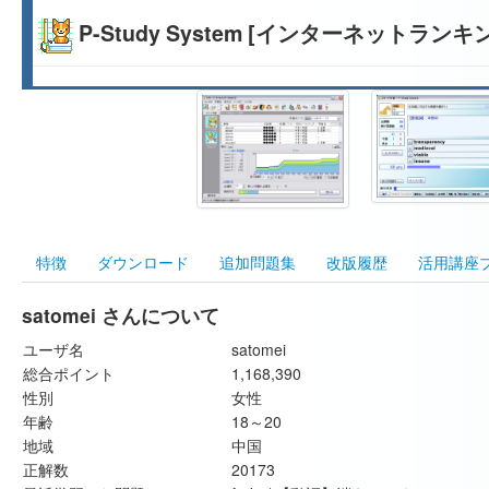
P-Study System [インターネットランキ
特徴
ダウンロード
追加問題集
改版履歴
活用講座
satomei さんについて
ユーザ名
satomei
総合ポイント
1,168,390
性別
女性
年齢
18～20
地域
中国
正解数
20173