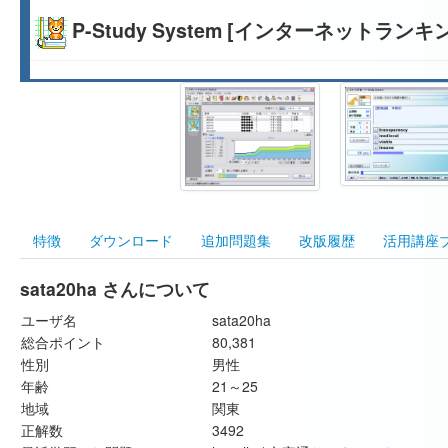
P-Study System [インターネットランキ
特徴
ダウンロード
追加問題集
改版履歴
活用講座
sata20ha さんについて
ユーザ名
sata20ha
総合ポイント
80,381
性別
男性
年齢
21～25
地域
関東
正解数
3492