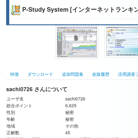
P-Study System [インターネットランキ
特徴
ダウンロード
追加問題集
改版履歴
活用講座
sachi0726 さんについて
ユーザ名
sachi0726
総合ポイント
6,629
性別
秘密
年齢
秘密
地域
その他
正解数
45