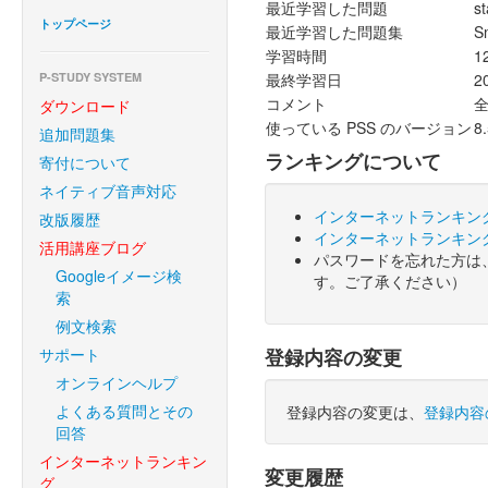
最近学習した問題
s
トップページ
最近学習した問題集
S
学習時間
1
P-STUDY SYSTEM
最終学習日
2
コメント
ダウンロード
使っている PSS のバージョン
8
追加問題集
ランキングについて
寄付について
ネイティブ音声対応
インターネットランキン
改版履歴
インターネットランキン
活用講座ブログ
パスワードを忘れた方は
Googleイメージ検
す。ご了承ください）
索
例文検索
サポート
登録内容の変更
オンラインヘルプ
よくある質問とその
登録内容の変更は、
登録内容
回答
インターネットランキン
変更履歴
グ