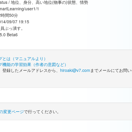
tatus / 地位、身分、高い地位(物事の)状態、情勢
martLearning/user1/1
2時間50分
014/09/07 19:15
全員ぶっ潰す。
.5.0 Beta6
グとは（マニュアルより）
グ機能の学習効果（作者の意図など）
、登録したメールアドレスから、
hiroaki@v7.com
までメールにてお問い
の変更ページ
で行ってください。