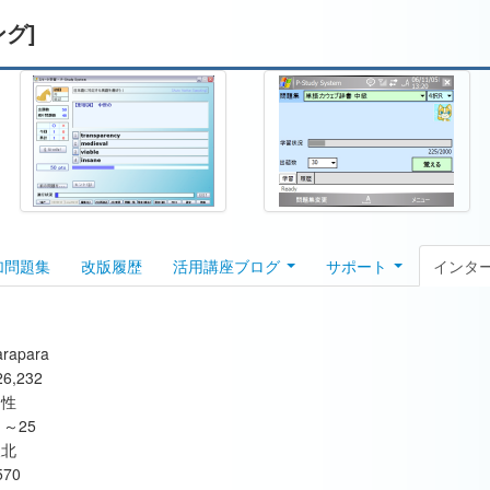
ング]
加問題集
改版履歴
活用講座ブログ
サポート
インタ
arapara
26,232
男性
1～25
東北
570