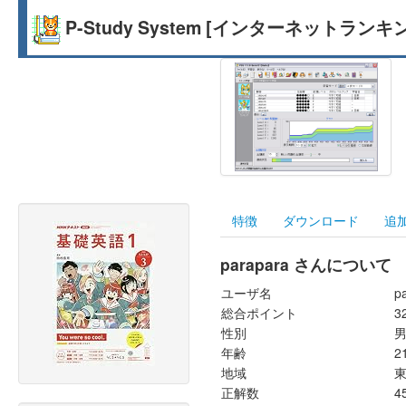
P-Study System [インターネットランキ
特徴
ダウンロード
追
parapara さんについて
ユーザ名
p
総合ポイント
3
性別
年齢
2
地域
正解数
4