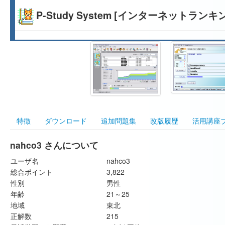
P-Study System [インターネットランキ
特徴
ダウンロード
追加問題集
改版履歴
活用講座
nahco3 さんについて
ユーザ名
nahco3
総合ポイント
3,822
性別
男性
年齢
21～25
地域
東北
正解数
215