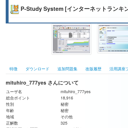
P-Study System [インターネットランキ
特徴
ダウンロード
追加問題集
改版履歴
活用講座
mituhiro_777yes さんについて
ユーザ名
mituhiro_777yes
総合ポイント
18,916
性別
秘密
年齢
秘密
地域
その他
正解数
325