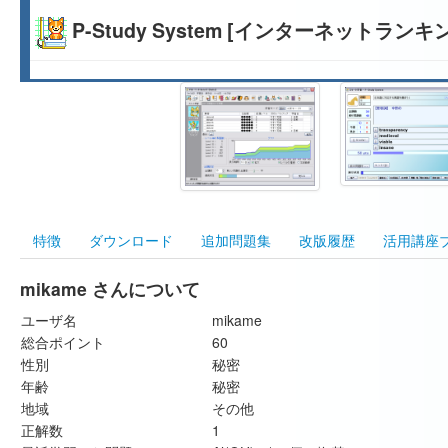
P-Study System [インターネットランキ
特徴
ダウンロード
追加問題集
改版履歴
活用講座
mikame さんについて
ユーザ名
mikame
総合ポイント
60
性別
秘密
年齢
秘密
地域
その他
正解数
1