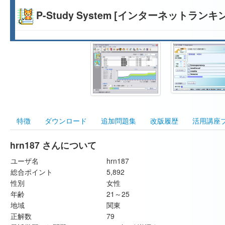
P-Study System [インターネットランキ
特徴
ダウンロード
追加問題集
改版履歴
活用講座
hrn187 さんについて
ユーザ名
hrn187
総合ポイント
5,892
性別
女性
年齢
21～25
地域
関東
正解数
79