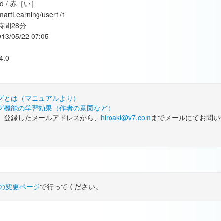
ed / 赤［い］
martLearning/user1/1
時間28分
013/05/22 07:05
4.0
グとは（マニュアルより）
グ機能の学習効果（作者の意図など）
、登録したメールアドレスから、
hiroaki@v7.com
までメールにてお問い
の変更ページ
で行ってください。