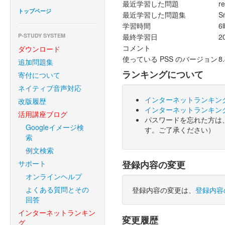
最近学習した問題
r
トップページ
最近学習した問題集
S
学習時間
6
P-STUDY SYSTEM
最終学習日
2
コメント
ダウンロード
使っている PSS のバージョン
8.
追加問題集
ランキングについて
寄付について
ネイティブ音声対応
インターネットランキン
改版履歴
インターネットランキン
活用講座ブログ
パスワードを忘れた方は
Googleイメージ検
す。ご了承ください）
索
例文検索
サポート
登録内容の変更
オンラインヘルプ
よくある質問とその
登録内容の変更は、
登録内容
回答
インターネットランキン
変更履歴
グ