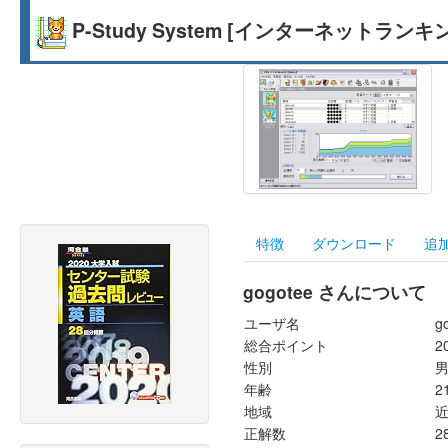
P-Study System [インターネットランキ
特徴
ダウンロード
追
gogotee さんについて
ユーザ名
g
総合ポイント
2
性別
年齢
2
地域
正解数
2