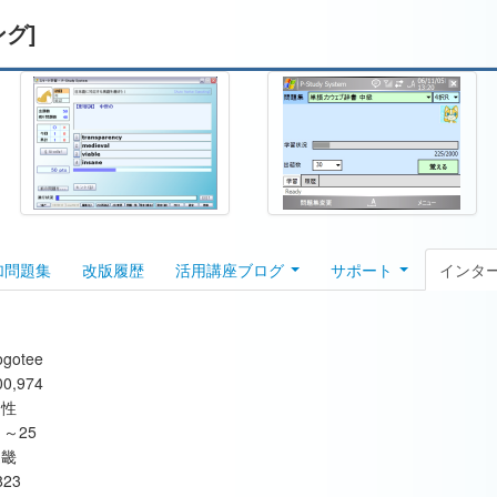
ング]
加問題集
改版履歴
活用講座ブログ
サポート
インタ
ogotee
00,974
男性
1～25
近畿
823