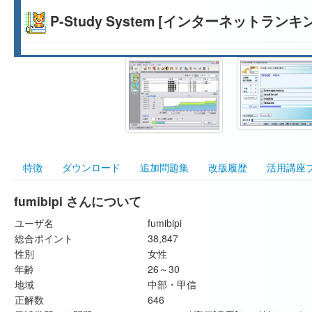
P-Study System [インターネットランキ
特徴
ダウンロード
追加問題集
改版履歴
活用講座
fumibipi さんについて
ユーザ名
fumibipi
総合ポイント
38,847
性別
女性
年齢
26～30
地域
中部・甲信
正解数
646