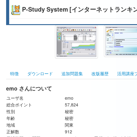
P-Study System [インターネットランキ
特徴
ダウンロード
追加問題集
改版履歴
活用講座
emo さんについて
ユーザ名
emo
総合ポイント
57,824
性別
秘密
年齢
秘密
地域
関東
正解数
912