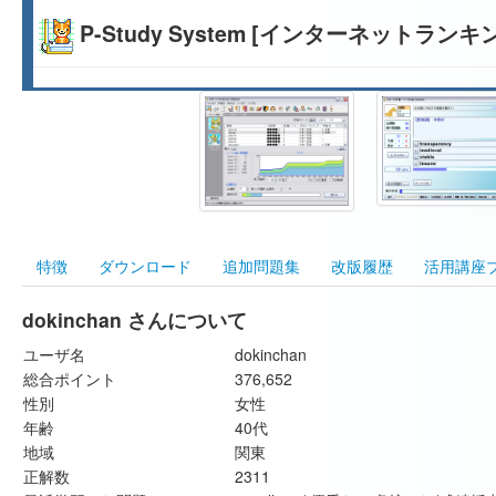
P-Study System [インターネットランキ
特徴
ダウンロード
追加問題集
改版履歴
活用講座
dokinchan さんについて
ユーザ名
dokinchan
総合ポイント
376,652
性別
女性
年齢
40代
地域
関東
正解数
2311