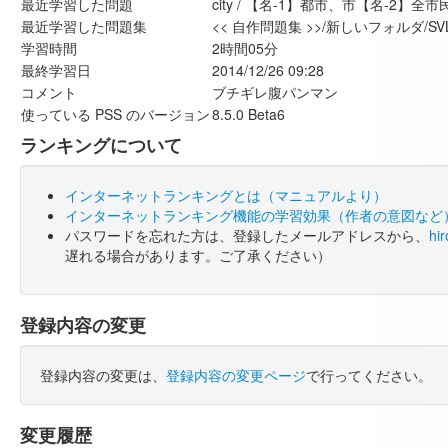
最近学習した問題
city / 【名-1】都市、市【名-2】全市
最近学習した問題集
<< 自作問題集 >>/新しいフォルダ/SV
学習時間
2時間05分
最終学習日
2014/12/26 09:28
コメント
ブチギレ腹パンマン
使っている PSS のバージョン
8.5.0 Beta6
ランキングについて
インターネットランキングとは（マニュアルより）
インターネットランキング機能の学習効果（作者の意図など
パスワードを忘れた方は、登録したメールアドレスから、
hi
遅れる場合があります。ご了承ください）
登録内容の変更
登録内容の変更は、
登録内容の変更ページ
で行ってください。
変更履歴