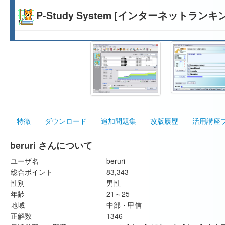
P-Study System [インターネットランキ
特徴
ダウンロード
追加問題集
改版履歴
活用講座
beruri さんについて
ユーザ名
beruri
総合ポイント
83,343
性別
男性
年齢
21～25
地域
中部・甲信
正解数
1346