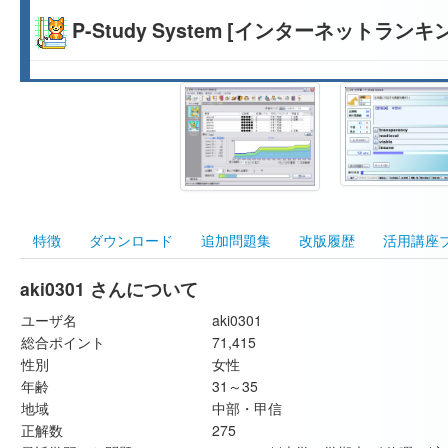
P-Study System [インターネットランキ
特徴
ダウンロード
追加問題集
改版履歴
活用講座
aki0301 さんについて
ユーザ名
aki0301
総合ポイント
71,415
性別
女性
年齢
31～35
地域
中部・甲信
正解数
275