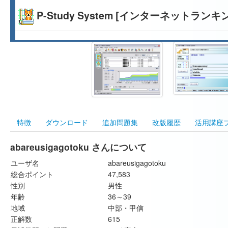
P-Study System [インターネットランキ
特徴
ダウンロード
追加問題集
改版履歴
活用講座
abareusigagotoku さんについて
ユーザ名
abareusigagotoku
総合ポイント
47,583
性別
男性
年齢
36～39
地域
中部・甲信
正解数
615