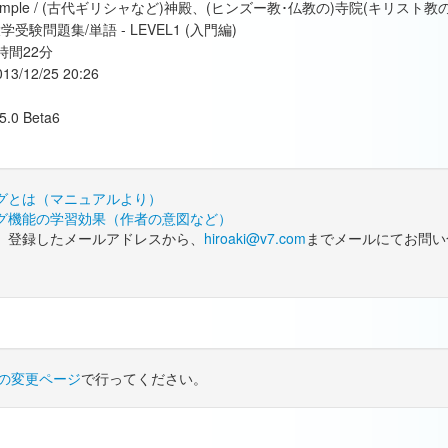
emple / (古代ギリシャなど)神殿、(ヒンズー教･仏教の)寺院(キリスト
学受験問題集/単語 - LEVEL1 (入門編)
時間22分
013/12/25 20:26
.5.0 Beta6
グとは（マニュアルより）
グ機能の学習効果（作者の意図など）
、登録したメールアドレスから、
hiroaki@v7.com
までメールにてお問い
の変更ページ
で行ってください。