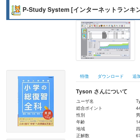
P-Study System [インターネットランキ
特徴
ダウンロード
追
Tyson さんについて
ユーザ名
T
総合ポイント
4
性別
年齢
1
地域
正解数
6