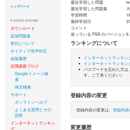
最近学習した問題
t
トップページ
最近学習した問題集
大
学習時間
1
P-STUDY SYSTEM
最終学習日
2
コメント
ダウンロード
使っている PSS のバージョン
8
追加問題集
ランキングについて
寄付について
ネイティブ音声対応
インターネットランキン
改版履歴
インターネットランキン
活用講座ブログ
パスワードを忘れた方は
Googleイメージ検
す。ご了承ください）
索
例文検索
サポート
登録内容の変更
オンラインヘルプ
よくある質問とその
登録内容の変更は、
登録内容
回答
インターネットランキン
変更履歴
グ