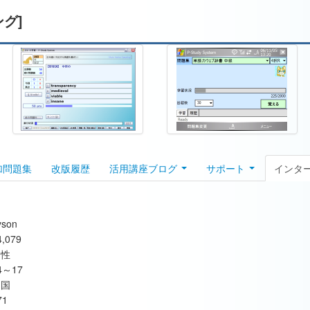
ング]
加問題集
改版履歴
活用講座ブログ
サポート
インタ
yson
4,079
男性
4～17
四国
71