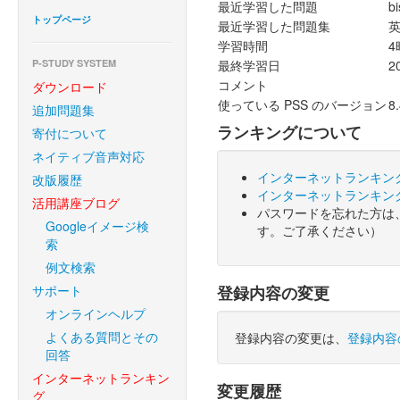
最近学習した問題
b
トップページ
最近学習した問題集
英
学習時間
4
P-STUDY SYSTEM
最終学習日
2
コメント
ダウンロード
使っている PSS のバージョン
8.
追加問題集
ランキングについて
寄付について
ネイティブ音声対応
インターネットランキン
改版履歴
インターネットランキン
活用講座ブログ
パスワードを忘れた方は
Googleイメージ検
す。ご了承ください）
索
例文検索
サポート
登録内容の変更
オンラインヘルプ
よくある質問とその
登録内容の変更は、
登録内容
回答
インターネットランキン
変更履歴
グ