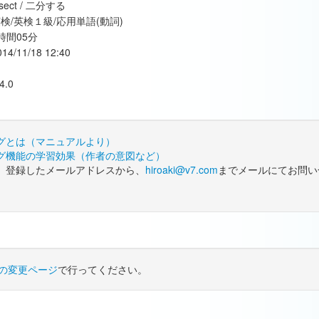
isect / 二分する
検/英検１級/応用単語(動詞)
時間05分
014/11/18 12:40
4.0
グとは（マニュアルより）
グ機能の学習効果（作者の意図など）
、登録したメールアドレスから、
hiroaki@v7.com
までメールにてお問い
の変更ページ
で行ってください。