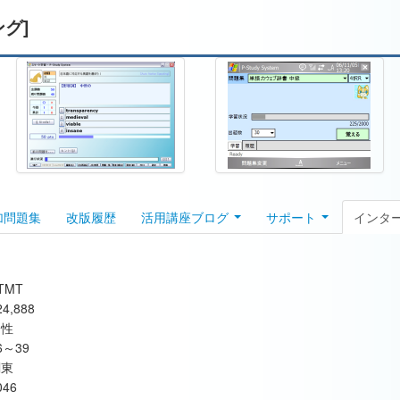
ング]
加問題集
改版履歴
活用講座ブログ
サポート
インタ
TMT
24,888
男性
6～39
関東
046