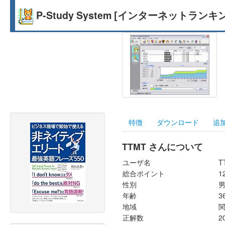
P-Study System [インターネットランキ
特徴
ダウンロード
追
TTMT さんについて
ユーザ名
T
総合ポイント
1
性別
年齢
3
地域
正解数
2