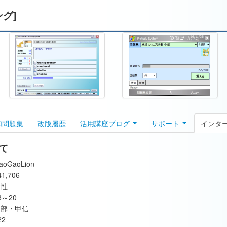
ング]
加問題集
改版履歴
活用講座ブログ
サポート
インタ
いて
aoGaoLion
41,706
男性
8～20
中部・甲信
22