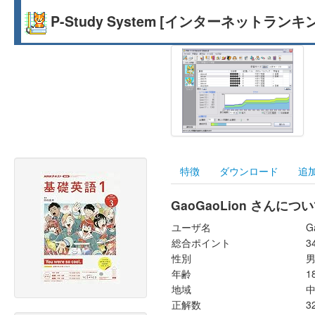
P-Study System [インターネットランキ
特徴
ダウンロード
追
GaoGaoLion さんにつ
ユーザ名
G
総合ポイント
3
性別
年齢
1
地域
正解数
3