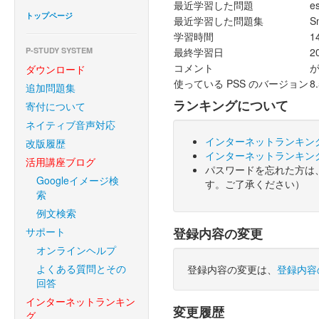
最近学習した問題
e
トップページ
最近学習した問題集
S
学習時間
1
P-STUDY SYSTEM
最終学習日
2
コメント
ダウンロード
使っている PSS のバージョン
8
追加問題集
ランキングについて
寄付について
ネイティブ音声対応
インターネットランキン
改版履歴
インターネットランキン
活用講座ブログ
パスワードを忘れた方は
Googleイメージ検
す。ご了承ください）
索
例文検索
サポート
登録内容の変更
オンラインヘルプ
よくある質問とその
登録内容の変更は、
登録内容
回答
インターネットランキン
変更履歴
グ