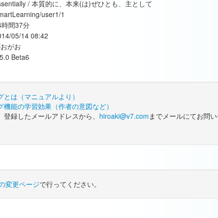
ssentially / 本質的に、本来(は)ぜひとも、主として
martLearning/user1/1
4時間37分
014/05/14 08:42
がおがお
.5.0 Beta6
グとは（マニュアルより）
グ機能の学習効果（作者の意図など）
、登録したメールアドレスから、
hiroaki@v7.com
までメールにてお問い
の変更ページ
で行ってください。