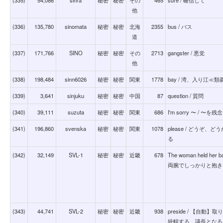
他
(336)
135,780
sinomata
秘密
秘密
北海
2355
bus / バス
道
(337)
171,766
SINO
秘密
秘密
その
2713
gangster / 悪党
他
(338)
198,484
sinn6026
秘密
秘密
関東
1778
bay / 湾、入り江≪類義
(339)
3,641
sinjuku
秘密
秘密
中国
87
question / 質問
(340)
39,111
suzuta
秘密
秘密
関東
686
I'm sorry 〜 / 〜を
(341)
196,860
svenska
秘密
秘密
関東
1078
please / どう
る
(342)
32,149
SVL-1
秘密
秘密
近畿
678
The woman held her 
両腕でしっかりと抱き
(343)
44,741
SVL-2
秘密
秘密
近畿
938
preside / 【自
統轄する、議長となる