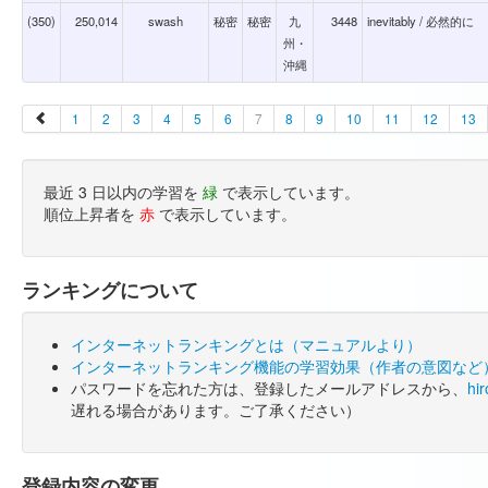
(350)
250,014
swash
秘密
秘密
九
3448
inevitably / 必然的に
州・
沖縄
1
2
3
4
5
6
7
8
9
10
11
12
13
最近 3 日以内の学習を
緑
で表示しています。
順位上昇者を
赤
で表示しています。
ランキングについて
インターネットランキングとは（マニュアルより）
インターネットランキング機能の学習効果（作者の意図など
パスワードを忘れた方は、登録したメールアドレスから、
hi
遅れる場合があります。ご了承ください）
登録内容の変更