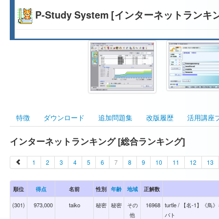
P-Study System [インターネットランキ
特徴
ダウンロード
追加問題集
改版履歴
活用講座
インターネットランキング [総合ランキング]
1
2
3
4
5
6
7
8
9
10
11
12
13
順位
得点
名前
性別
年齢
地域
正解数
(301)
973,000
taiko
秘密
秘密
その
16968
turtle / 【名-
他
バト