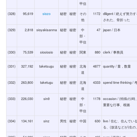
甲信
(328)
95,619
siozo
秘密
秘密
その
1172
diligent / 絶
他
された、骨折った
(329)
2,818
sioyakisanma
秘密
秘密
中
47
japan / 日本
部・
甲信
(330)
75,539
siosiosio
秘密
秘密
関東
880
clerk / 事務員
(331)
327,192
taketsugu
秘密
秘密
北海
4877
quantity / 量，数量
道
(332)
263,800
taketugu
秘密
秘密
北海
4333
spend time think
道
(333)
226,030
sinθ
秘密
秘密
中
1178
occasion / (
部・
重要な行事、根拠
甲信
(334)
134,161
sinz
男性
秘密
中国
630
live / 住む、住
る、(放送などが)生
(335)
54,086
sinra
秘密
秘密
その
465
sure / 確信して