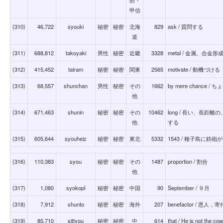
甲信
(310)
46,722
syouki
秘密
秘密
北海
829
ask / 質問する
道
(311)
688,812
takoyaki
男性
秘密
近畿
3328
metal / 金属、合
(312)
415,452
tairam
秘密
秘密
関東
2565
motivate / 動機づける
(313)
68,557
shunchan
男性
秘密
その
1662
by mere chance 
他
(314)
671,463
shunin
秘密
秘密
その
10462
long / 長い、長
他
する
(315)
605,644
syouheiz
秘密
秘密
東北
5332
1543 / 種子島に鉄砲
(316)
110,383
syou
秘密
秘密
その
1487
proportion / 割合
他
(317)
1,080
syokopl
秘密
秘密
中国
90
September / ９月
(318)
7,912
shunto
秘密
秘密
海外
207
benefactor / 恩人，
(319)
85,710
sittyou
秘密
秘密
中
614
that / He is not the