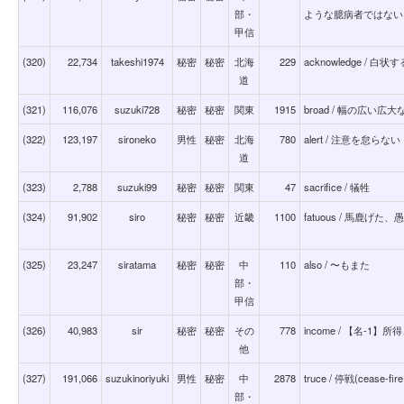
部・
ような臆病者ではない
甲信
(320)
22,734
takeshi1974
秘密
秘密
北海
229
acknowledge / 白状す
道
(321)
116,076
suzuki728
秘密
秘密
関東
1915
broad / 幅の広い
(322)
123,197
sironeko
男性
秘密
北海
780
alert / 注意を怠らない
道
(323)
2,788
suzuki99
秘密
秘密
関東
47
sacrifice / 犠牲
(324)
91,902
siro
秘密
秘密
近畿
1100
fatuous / 馬鹿げた、愚鈍な
(325)
23,247
siratama
秘密
秘密
中
110
also / 〜もまた
部・
甲信
(326)
40,983
sir
秘密
秘密
その
778
income / 【名-
他
(327)
191,066
suzukinoriyuki
男性
秘密
中
2878
truce / 停戦(cease-fire
部・