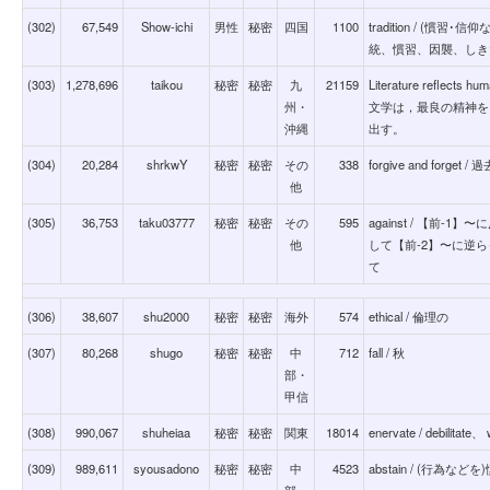
(302)
67,549
Show-ichi
男性
秘密
四国
1100
tradition / (
統、慣習、因襲、しき
(303)
1,278,696
taikou
秘密
秘密
九
21159
Literature reflects hum
州・
文学は，最良の精神を
沖縄
出す。
(304)
20,284
shrkwY
秘密
秘密
その
338
forgive and forg
他
(305)
36,753
taku03777
秘密
秘密
その
595
against / 【前
他
して【前-2】〜に逆
て
(306)
38,607
shu2000
秘密
秘密
海外
574
ethical / 倫理の
(307)
80,268
shugo
秘密
秘密
中
712
fall / 秋
部・
甲信
(308)
990,067
shuheiaa
秘密
秘密
関東
18014
enervate / debilitate、
(309)
989,611
syousadono
秘密
秘密
中
4523
abstain / (行為
部・