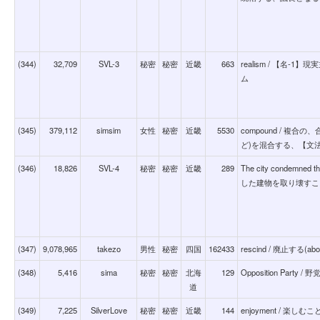
(344)
32,709
SVL-3
秘密
秘密
近畿
663
realism / 【名
ム
(345)
379,112
simsim
女性
秘密
近畿
5530
compound / 複
ど)を混合する、【文
(346)
18,826
SVL-4
秘密
秘密
近畿
289
The city condemned 
した建物を取り壊すこ
(347)
9,078,965
takezo
男性
秘密
四国
162433
rescind / 廃止する(abo
(348)
5,416
sima
秘密
秘密
北海
129
Opposition Party / 野
道
(349)
7,225
SilverLove
秘密
秘密
近畿
144
enjoyment / 楽しむ