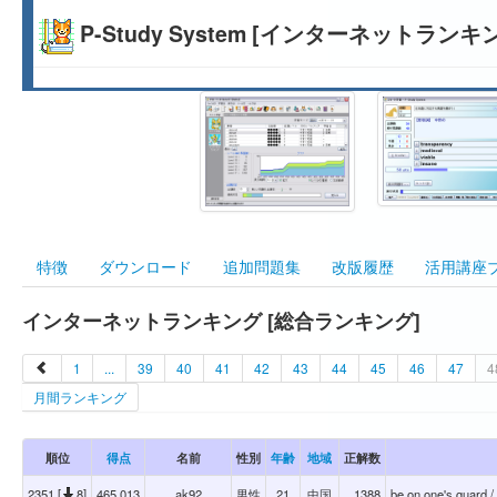
P-Study System [インターネットランキ
特徴
ダウンロード
追加問題集
改版履歴
活用講座
インターネットランキング [総合ランキング]
1
...
39
40
41
42
43
44
45
46
47
4
月間ランキング
順位
得点
名前
性別
年齢
地域
正解数
2351 [
8]
465,013
ak92
男性
21
中国
1388
be on one's guar