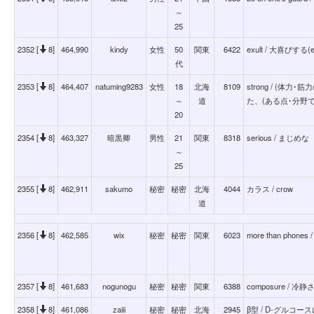
～
25
2352 [
8]
464,990
kindy
女性
50
関東
6422
exult / 大喜びする(
代
2353 [
8]
464,407
natuming9283
女性
18
北海
8109
strong / (
～
道
た、(ある点･分野
20
2354 [
8]
463,327
暗黒卿
男性
21
関東
8318
serious / まじめな
～
25
2355 [
8]
462,911
sakumo
秘密
秘密
北海
4044
カラス / crow
道
2356 [
8]
462,585
wix
秘密
秘密
関東
6023
more than phone
2357 [
8]
461,683
nogunogu
秘密
秘密
関東
6388
composure / 
2358 [
8]
461,086
zaiii
秘密
秘密
北海
2945
β型 / D-グルコ