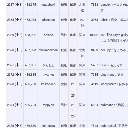
2367 [
8]
458,375
sasabuki
秘密
秘密
北海
7853
bundle / (
道
群
2368 [
8]
458,273
shinopan
秘密
秘密
その
3983
fabric / 織物
他
2369 [
8]
458,232
solaris
男性
秘密
関東
19072
461 The jury's guil
による有罪評決が
2370 [
8]
457,973
monimonimoni
秘密
秘密
北海
8460
occupy / を
道
2371 [
8]
457,831
きんとと
秘密
秘密
関東
5437
bring / もたらす
2372 [
8]
456,835
nyanya
秘密
秘密
関東
7385
pharmacy / 薬局
2373 [
8]
456,728
keikopochi
女性
21
関東
4119
incorporate / 合
～
25
2374 [
8]
456,723
teppyon
男性
21
関東
6134
substance / 物質
～
25
2375 [
8]
456,660
takumisu
秘密
秘密
北海
7548
subtropical / 亜熱