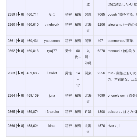
道
C5に結合した-C
2359 [
8]
460,714
なつ
秘密
秘密
関東
7065
cough / 咳をす
2360 [
8]
460,610
tnnetwork
秘密
秘密
北海
8206
telegram / (一
道
2361 [
8]
460,431
yasuemon
秘密
秘密
関東
4971
commerce / 商
2362 [
8]
460,013
ryuji77
男性
60
九
6278
mencuci / (他)洗う
代～
州・
沖縄
2363 [
8]
459,635
Lawliet
男性
14
関東
2556
true / 実際ど
～
の、本質的な、正
17
2364 [
8]
459,139
juna
秘密
秘密
北海
7099
of one's own 
道
2365 [
8]
459,074
13haruka
秘密
秘密
近畿
1300
scissors / 
2366 [
8]
458,624
kinta
秘密
秘密
北海
4576
river / 川
道