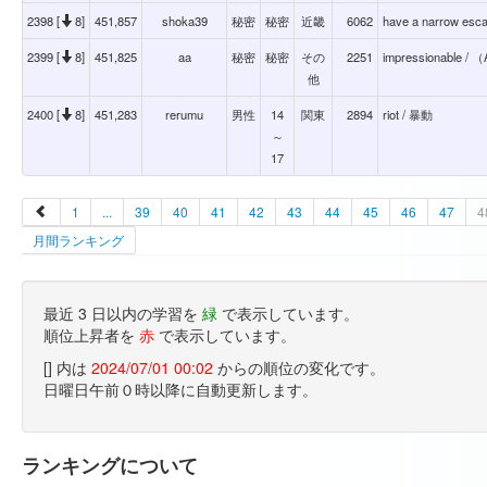
2398 [
8]
451,857
shoka39
秘密
秘密
近畿
6062
have a narrow 
2399 [
8]
451,825
aa
秘密
秘密
その
2251
impressionab
他
2400 [
8]
451,283
rerumu
男性
14
関東
2894
riot / 暴動
～
17
1
...
39
40
41
42
43
44
45
46
47
4
月間ランキング
最近 3 日以内の学習を
緑
で表示しています。
順位上昇者を
赤
で表示しています。
[] 内は
2024/07/01 00:02
からの順位の変化です。
日曜日午前０時以降に自動更新します。
ランキングについて