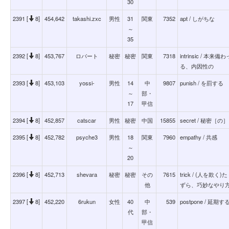
30
2391 [
8]
454,642
takashi.zxc
男性
31
関東
7352
apt / しがちな
～
35
2392 [
8]
453,767
ロバート
秘密
秘密
関東
7318
intrinsic /
る、内因性の
2393 [
8]
453,103
yossi-
男性
14
中
9807
punish / を罰する
～
部・
17
甲信
2394 [
8]
452,857
catscar
男性
秘密
中国
15855
secret / 秘密［の］
2395 [
8]
452,782
psyche3
男性
18
関東
7960
empathy / 共感
～
20
2396 [
8]
452,713
shevara
秘密
秘密
その
7615
trick / (人
他
ずら、巧妙なやり
2397 [
8]
452,220
6rukun
女性
40
中
539
postpone / 延期す
代
部・
甲信