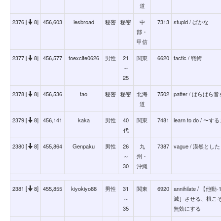
道
2376 [
8]
456,603
iesbroad
秘密
秘密
中
7313
stupid / ばかな
部・
甲信
2377 [
8]
456,577
toexcite0626
男性
21
関東
6620
tactic / 戦術
～
25
2378 [
8]
456,536
tao
秘密
秘密
北海
7502
patter / ぱらぱ
道
2379 [
8]
456,141
kaka
男性
40
関東
7481
learn to do 
代
2380 [
8]
455,864
Genpaku
男性
26
九
7387
vague / 漠然とした
～
州・
30
沖縄
2381 [
8]
455,855
kiyokiyo88
男性
31
関東
6920
annihilate 
～
滅］させる、根こそ
35
無効にする