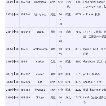
2382 [
8]
455,753
kingmidas
秘密
秘密
その
4093
I had never be
他
ことがなかった。[036
2383 [
8]
455,740
たけちゃん
男性
26
関東
6571
suffrage / 投票
～
30
2384 [
8]
455,648
siesta
男性
18
近畿
7849
む（ん） / 推量
～
続：活用語の未然
20
2385 [
8]
455,631
toratoratorao
男性
40
関東
8017
lapse / 【名
代
経過
2386 [
8]
455,511
seeker
女性
40
関東
5600
desolation / 
代
2387 [
8]
455,362
masa2
男性
秘密
関東
1879
prefix / 接頭辞
2388 [
8]
455,320
cae
秘密
秘密
関東
3976
choose / 〜
2389 [
8]
455,184
hypnosis
秘密
秘密
関東
2922
droll / having an od
2390 [
8]
455,099
Shiggy
男性
26
東北
7177
instill / (
～
る