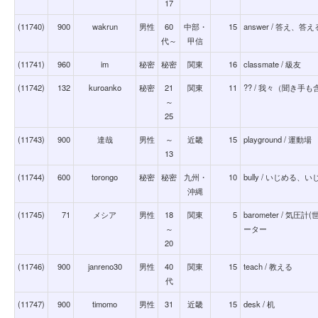
17
(11740)
900
wakrun
男性
60
中部・
15
answer / 答え、答え
代～
甲信
(11741)
960
im
秘密
秘密
関東
16
classmate / 級友
(11742)
132
kuroanko
秘密
21
関東
11
?? / 我々（聞き手も
～
25
(11743)
900
達哉
男性
～
近畿
15
playground / 運動場
13
(11744)
600
torongo
秘密
秘密
九州・
10
bully / いじめる、
沖縄
(11745)
71
メシア
男性
18
関東
5
barometer / 
～
ーター
20
(11746)
900
janreno30
男性
40
関東
15
teach / 教える
代
(11747)
900
timomo
男性
31
近畿
15
desk / 机
～