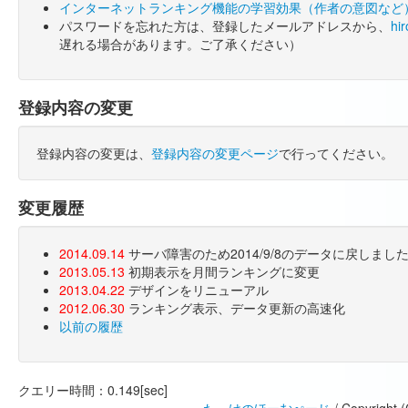
インターネットランキング機能の学習効果（作者の意図など
パスワードを忘れた方は、登録したメールアドレスから、
hi
遅れる場合があります。ご了承ください）
登録内容の変更
登録内容の変更は、
登録内容の変更ページ
で行ってください。
変更履歴
2014.09.14
サーバ障害のため2014/9/8のデータに戻しま
2013.05.13
初期表示を月間ランキングに変更
2013.04.22
デザインをリニューアル
2012.06.30
ランキング表示、データ更新の高速化
以前の履歴
クエリー時間：0.149[sec]
たっけのほーむぺーじ
/ Copyright 