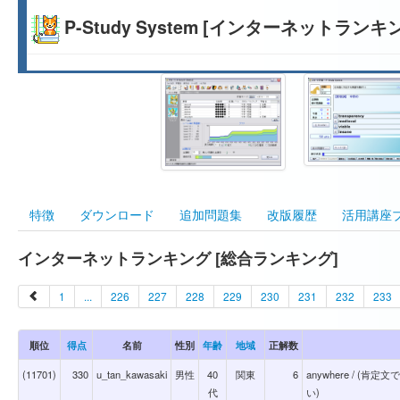
P-Study System [インターネットランキ
特徴
ダウンロード
追加問題集
改版履歴
活用講座
インターネットランキング [総合ランキング]
1
...
226
227
228
229
230
231
232
233
順位
得点
名前
性別
年齢
地域
正解数
(11701)
330
u_tan_kawasaki
男性
40
関東
6
anywhere / (肯
代
い)