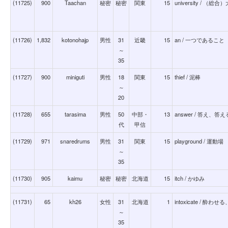
(11725)
900
Taachan
秘密
秘密
関東
15
university / （総合
(11726)
1,832
kotonohajp
男性
31
近畿
15
an / 一つである
～
35
(11727)
900
miniguti
男性
18
関東
15
thief / 泥棒
～
20
(11728)
655
tarasima
男性
50
中部・
13
answer / 答え、答え
代
甲信
(11729)
971
snaredrums
男性
31
関東
15
playground / 運動場
～
35
(11730)
905
kaimu
秘密
秘密
北海道
15
itch / かゆみ
(11731)
65
kh26
女性
31
北海道
1
intoxicate / 酔
～
35