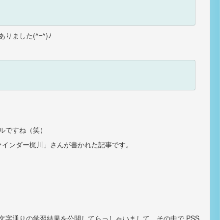
した(^ｰ^)ﾉ
ルですね（笑）
ァインダー梶川」さんが書かれた記事です。
字通りの学習結果を公開してらっしゃいまして、その中で PSS