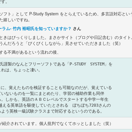
フト」として P-Study System をとらえているため、多言語対
た嬉しいですね。
ラム- 竹内 裕昭氏を知っていますか？
さん
ときはびっくりしました。まさかサイト（ブログや日記含む）のタイト
うんだろうと「びくびくしながら」見させていただきました（笑）
する不満があるという流れの後、
謹製のなんとフリーソフトである「P-STUDY　SYSTEM」を

れは、ちょっと凄い。

ように、覚えたものを検証することも可能なのだが、覚えている

いないものを一覧にまとめたり、学習の補助作業も同伴

。しかも、英語のＡＢＣレベルでスタートする中学一年生

越える英単語を駆使していたとされる　ぼちぼち7203さんの

ystem が紹介されています。個人批判でなくてホッとしました（笑）