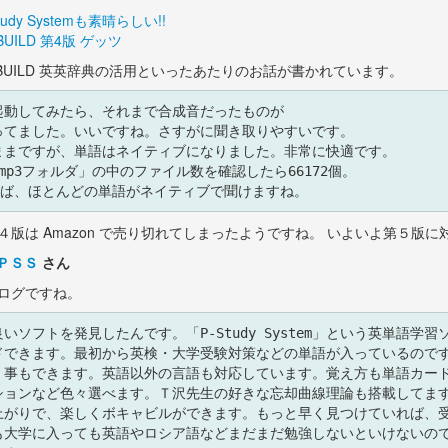
dy Systemも素晴らしい!!
UILD 第4版 ゲッツ
BUILD 英英辞典の活用といったあたりのお話が書かれています。
emを起動してみたら、それまで合成音だったものが

てました。いいですね。さすがに聞き取りやすいです。

まですが、単語はネイティブになりました。非常に快適です。

_mp3フォルダ」の中のファイル数を確認したら66172個。

 第４版は Amazon で売り切れてしまったようですね。 いよいよ第５版に
ＰＳＳ
さん
ログですね。
ソフトを発見したんです。「P-Study System」という英単語学習
ドできます。最初から英検・大学受験対策などの単語が入っているのです
く事もできます。英語以外の言語も対応しています。覚え方も単語カード
ョンなど色々選べます。Ｔ沢先生の好きな忘却曲線理論も搭載してます。
上がりで、楽しくボキャビルができます。もっと早く見つけていれば、受
も大学に入っても英語やロシア語などまだまだ勉強しないといけないので