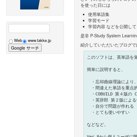
を使った日には
使用単語集
学習モード
学習内容 などを公開し
是非 P-Study System Le
Web
www.takke.jp
紹介していただいたブログで
このソフトは、英単語を覚
簡単に説明すると、

　・忘却曲線理論により、
　・間違えた単語を重点的
　・COBUILD 第４版
　・英辞郎 第２版による
　・自分で問題が作れる

　・とても使いやすい

などなど。

Ver.8から個人ユーザに