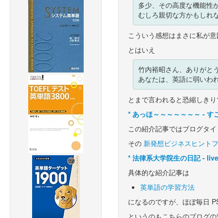
多少、その高度な機能性か
こういう感想はまさに私が意図
とはいえ
竹内裕昭さん、ありがとう
とまで言われると恐縮しきりで
*
あっほ～～～～～～～ - 
この紹介記事ではブログタイ
その
新発想ビジネスヒントフ
*
法律系大学院生の日記 - live
具体的な紹介記事は
英単語の学習方法
になるのですが、ほぼ毎日 P
というのもこちらのブログの