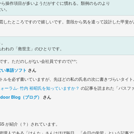
ら操作項目が多いようだがすぐに慣れる。類例のものより

したところですので嬉しいです。普段から気を遣って設計した甲斐がありま
。

す。ただのしがない会社員ですので(^^;
すごい単語ソフト
さん
トルを必ず書いていますが、先ほどの私の氏名の次に書きづらいタイト
ォーラム- 竹内 裕昭氏を知っていますか？
の記事を読まれた「パスフ
door Blog（ブログ）
さん
SS が紹介（？）されています。
管理人である「けんた」さんはほぼ毎日、「今日の学習」という記事で文