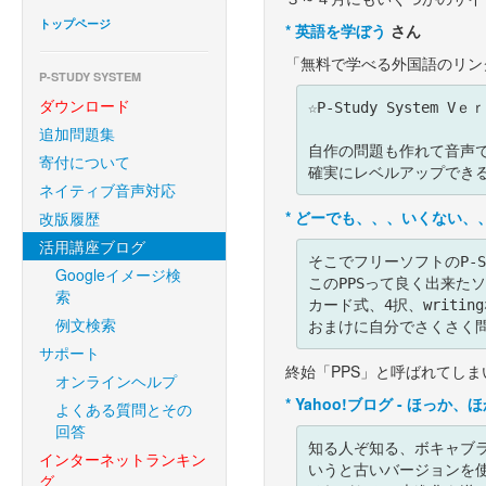
トップページ
*
英語を学ぼう
さん
「無料で学べる外国語のリン
P-STUDY SYSTEM
ダウンロード
☆P-Study System Vｅ
追加問題集
自作の問題も作れて音声
寄付について
ネイティブ音声対応
*
どーでも、、、いくない、、
改版履歴
活用講座ブログ
そこでフリーソフトのP-S
Googleイメージ検
このPPSって良く出来たソ
索
カード式、4択、writi
例文検索
サポート
終始「PPS」と呼ばれてし
オンラインヘルプ
*
Yahoo!ブログ - ほっか、
よくある質問とその
回答
知る人ぞ知る、ボキャブラ
インターネットランキン
いうと古いバージョンを使
グ