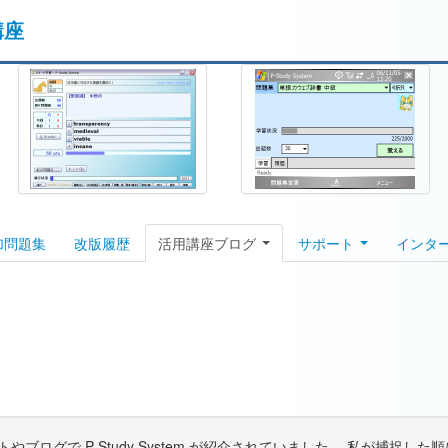
講座
加問題集
改版履歴
活用講座ブログ
サポート
インタ
）
ブログで P-Study System が紹介されていました。 私が捕捉し