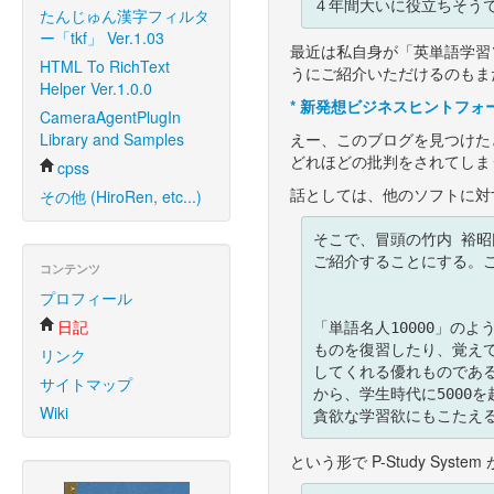
たんじゅん漢字フィルタ
ー「tkf」 Ver.1.03
最近は私自身が「英単語学習ソ
HTML To RichText
うにご紹介いただけるのもま
Helper Ver.1.0.0
*
新発想ビジネスヒントフォー
CameraAgentPlugIn
Library and Samples
えー、このブログを見つけた
どれほどの批判をされてしま
cpss
話としては、他のソフトに対
その他 (HiroRen, etc...)
そこで、冒頭の竹内 裕昭氏
ご紹介することにする。こ
コンテンツ
プロフィール
日記
「単語名人10000」の
ものを復習したり、覚えて
リンク
してくれる優れものである
サイトマップ
から、学生時代に5000を
Wiki
という形で P-Study S