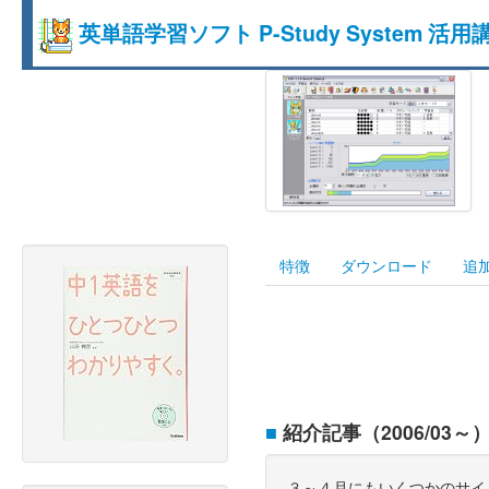
英単語学習ソフト P-Study System 活用
特徴
ダウンロード
追
■
紹介記事（2006/03～
３～４月にもいくつかのサイトや