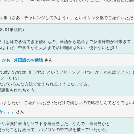
ク集（さあ～チャレンジしてみよう）」というリンク集でご紹介いただ
ｒ8.0(単語帳） 

で目と耳で学習できる優れもの、単語から熟語まで反復練習が出来きて、
かも | 外国語のお勉強
さん
tudy System 8（PPS）というフリーソフト(つーか、かんぱソフ
フトだね！

ngなどいろんな方法で覚えられるようになってる。

まいましたが、ご紹介いただいただけで嬉しいので略称なんてどうでもい
ほか。。。
さん
リ増強に最適なソフトを再発見した。なんで、再発見かと

ったことはあって、パソコンの中で埃を被っていたから。
