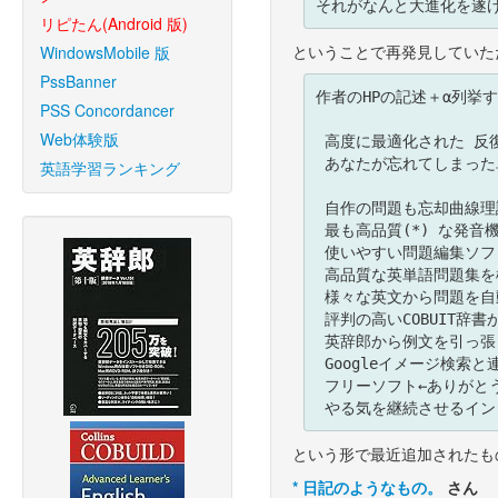
リピたん(Android 版)
ということで再発見していた
WindowsMobile 版
PssBanner
作者のHPの記述＋α列挙す
PSS Concordancer
Web体験版
 高度に最適化された 反復学習システム と 忘却曲線理論を組み合わせることで，

 あなたが忘れてしまった単語を自動的に出題し，効率的な学習が可能となりました． 

英語学習ランキング
 自作の問題も忘却曲線理論に基づいて出題！ 

 最も高品質(*) な発音機能の搭載 

 使いやすい問題編集ソフトを標準添付 

 高品質な英単語問題集を標準添付（約２万語）

 様々な英文から問題を自動生成する ユーティリティがある←便利！

 評判の高いCOBUIT辞書から問題を自動生成することができる←すごい！！

 英辞郎から例文を引っ張ってきて表示するため単語の使用法がわかる←ぱちぱち！！！

 Googleイメージ検索と連動、つまり単語の意味に該当するイメージを表示←右脳記憶！！！！

 フリーソフト←ありがとうございます！！！！！

という形で最近追加されたも
*
日記のようなもの。
さん