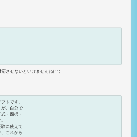
対応させないといけませんね(^^;
ソフトです。

が、自分で

式・四択・

 

験に使えて

、これから
