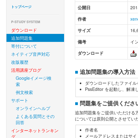
トップページ
公開日
201
作者
xen
P-STUDY SYSTEM
ダウンロード
サイズ
16,
追加問題集
備考
イ
寄付について
ダウンロード
ネイティブ音声対応
改版履歴
活用講座ブログ
■
追加問題集の導入方法
Googleイメージ検
ダウンロードしたファイル
索
PssEditor を起動し
例文検索
サポート
■
問題集をご提供くださ
オンラインヘルプ
追加問題集をご提供いただける
よくある質問とその
については原則公開とさせてい
回答
作者名
インターネットランキン
メールアドレスまたはサイ
グ