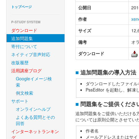
トップページ
公開日
201
作者
xen
P-STUDY SYSTEM
ダウンロード
サイズ
12,
追加問題集
備考
オ
寄付について
ダウンロード
ネイティブ音声対応
改版履歴
活用講座ブログ
■
追加問題集の導入方法
Googleイメージ検
ダウンロードしたファイル
索
PssEditor を起動し
例文検索
サポート
■
問題集をご提供くださ
オンラインヘルプ
追加問題集をご提供いただける
よくある質問とその
については原則公開とさせてい
回答
作者名
インターネットランキン
メールアドレスまたはサイ
グ