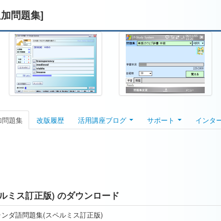
追加問題集]
加問題集
改版履歴
活用講座ブログ
サポート
インタ
ルミス訂正版) のダウンロード
ランダ語問題集(スペルミス訂正版)