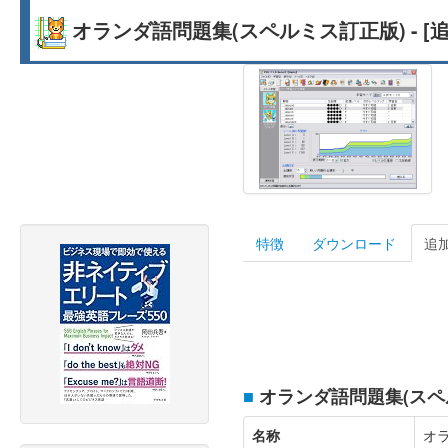
オランダ語問題集(スペルミス訂正版) - [
特徴
ダウンロード
追
■
オランダ語問題集(スペ
名称
オ