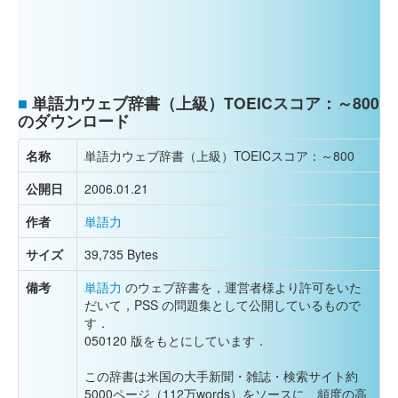
■
単語力ウェブ辞書（上級）TOEICスコア：～800
のダウンロード
名称
単語力ウェブ辞書（上級）TOEICスコア：～800
公開日
2006.01.21
作者
単語力
サイズ
39,735 Bytes
備考
単語力
のウェブ辞書を，運営者様より許可をいた
だいて，PSS の問題集として公開しているもので
す．
050120 版をもとにしています．
この辞書は米国の大手新聞・雑誌・検索サイト約
5000ページ（112万words）をソースに、頻度の高