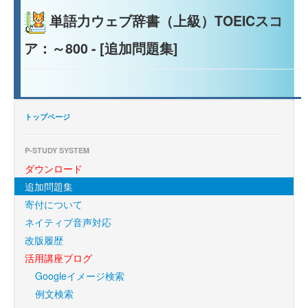
単語力ウェブ辞書（上級）TOEICスコ
ア：～800 - [追加問題集]
トップページ
P-STUDY SYSTEM
ダウンロード
追加問題集
寄付について
ネイティブ音声対応
改版履歴
活用講座ブログ
Googleイメージ検索
例文検索