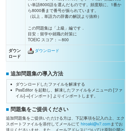
い単語8000語を選んだものです。頻度順に、1番か
ら8000番まで番号が振られています。
（以上，単語力の辞書の解説より抜粋）
この問題集は「上級」編です．
目安：留学や就職の対策に
TOEIC スコア：～800
ダウン
ダウンロード
ロード
■
追加問題集の導入方法
ダウンロードしたファイルを解凍する
PssEditor を起動し、解凍したファイルをメニューの [ファ
イル]→[インポート] よりインポートします。
■
問題集をご提供ください
追加問題集をご提供いただける方は、下記事項を記入の上、エク
スポートファイルを添付してメールにて
hiroaki@v7.com
までお
送りくださいませ。また、メールアドレスについては原則公開と