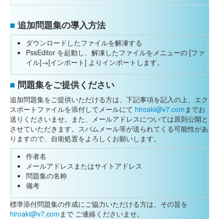
■
追加問題集の導入方法
ダウンロードしたファイルを解凍する
PssEditor を起動し、解凍したファイルをメニューの [ファ
イル]→[インポート] よりインポートします。
■
問題集をご提供ください
追加問題集をご提供いただける方は、下記事項を記入の上、エク
スポートファイルを添付してメールにて
hiroaki@v7.com
までお
送りくださいませ。また、メールアドレスについては原則公開と
させていただきます。スパムメール等が送られてくる可能性があ
りますので、自衛処置をよろしくお願いします。
作者名
メールアドレスまたはサイトアドレス
問題集の名称
備考
標準添付問題集の作成にご協力いただける方は、その旨を
hiroaki@v7.com
まで ご連絡くださいませ。