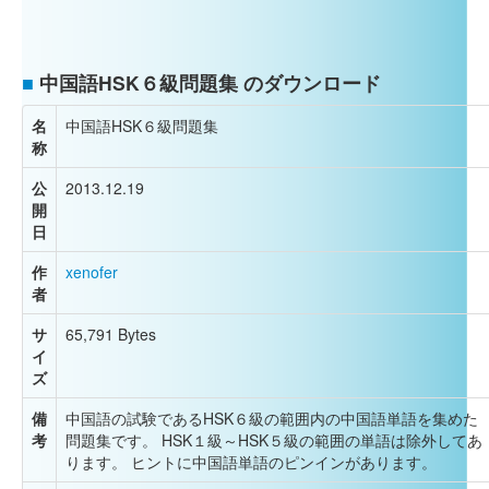
■
中国語HSK６級問題集 のダウンロード
名
中国語HSK６級問題集
称
公
2013.12.19
開
日
作
xenofer
者
サ
65,791 Bytes
イ
ズ
備
中国語の試験であるHSK６級の範囲内の中国語単語を集めた
考
問題集です。 HSK１級～HSK５級の範囲の単語は除外してあ
ります。 ヒントに中国語単語のピンインがあります。