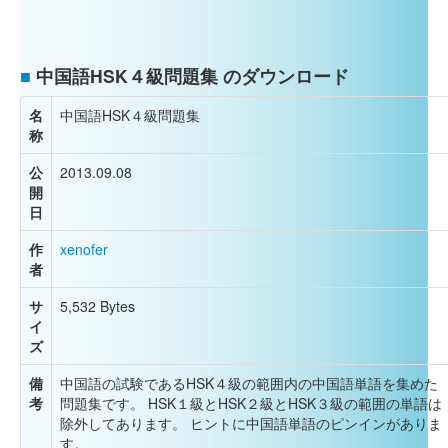
■
中国語HSK４級問題集 のダウンロード
名
中国語HSK４級問題集
称
公
2013.09.08
開
日
作
xenofer
者
サ
5,532 Bytes
イ
ズ
備
中国語の試験であるHSK４級の範囲内の中国語単語を集めた
考
問題集です。 HSK１級とHSK２級とHSK３級の範囲の単語は
除外してあります。 ヒントに中国語単語のピンインがありま
す。