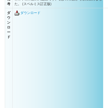
考
た。 (スペルミス訂正版)
ダ
ダウンロード
ウ
ン
ロ
ー
ド