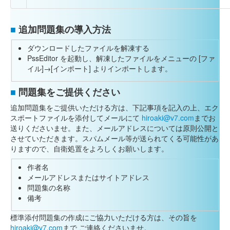
■
追加問題集の導入方法
ダウンロードしたファイルを解凍する
PssEditor を起動し、解凍したファイルをメニューの [ファ
イル]→[インポート] よりインポートします。
■
問題集をご提供ください
追加問題集をご提供いただける方は、下記事項を記入の上、エク
スポートファイルを添付してメールにて
hiroaki@v7.com
までお
送りくださいませ。また、メールアドレスについては原則公開と
させていただきます。スパムメール等が送られてくる可能性があ
りますので、自衛処置をよろしくお願いします。
作者名
メールアドレスまたはサイトアドレス
問題集の名称
備考
標準添付問題集の作成にご協力いただける方は、その旨を
hiroaki@v7.com
まで ご連絡くださいませ。