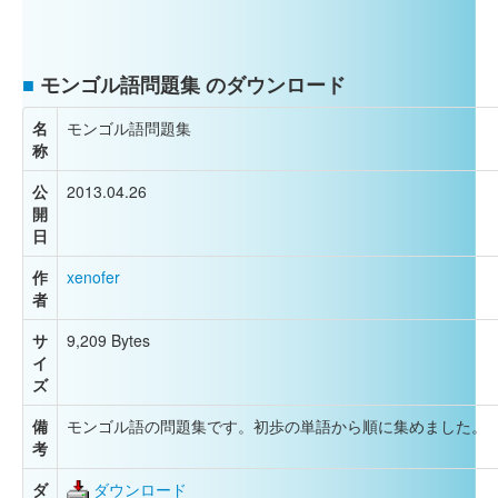
■
モンゴル語問題集 のダウンロード
名
モンゴル語問題集
称
公
2013.04.26
開
日
作
xenofer
者
サ
9,209 Bytes
イ
ズ
備
モンゴル語の問題集です。初歩の単語から順に集めました。
考
ダ
ダウンロード