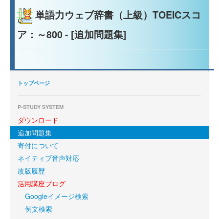
単語力ウェブ辞書（上級）TOEICスコ
ア：～800 - [追加問題集]
トップページ
P-STUDY SYSTEM
ダウンロード
追加問題集
寄付について
ネイティブ音声対応
改版履歴
活用講座ブログ
Googleイメージ検索
例文検索