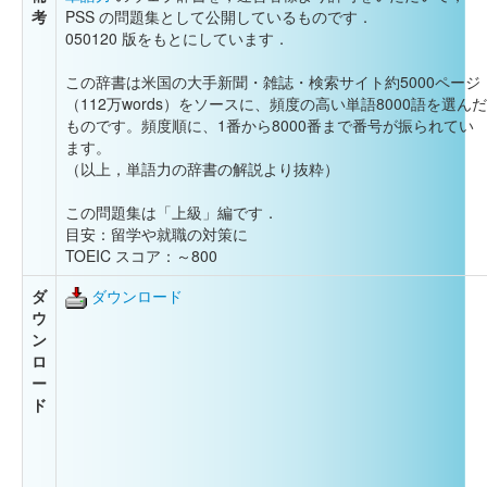
考
PSS の問題集として公開しているものです．
050120 版をもとにしています．
この辞書は米国の大手新聞・雑誌・検索サイト約5000ページ
（112万words）をソースに、頻度の高い単語8000語を選んだ
ものです。頻度順に、1番から8000番まで番号が振られてい
ます。
（以上，単語力の辞書の解説より抜粋）
この問題集は「上級」編です．
目安：留学や就職の対策に
TOEIC スコア：～800
ダ
ダウンロード
ウ
ン
ロ
ー
ド