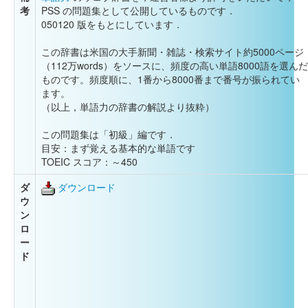
考
PSS の問題集として公開しているものです．
050120 版をもとにしています．
この辞書は米国の大手新聞・雑誌・検索サイト約5000ページ
（112万words）をソースに、頻度の高い単語8000語を選んだ
ものです。頻度順に、1番から8000番まで番号が振られてい
ます。
（以上，単語力の辞書の解説より抜粋）
この問題集は「初級」編です．
目安：まず覚える基本的な単語です
TOEIC スコア：～450
ダ
ダウンロード
ウ
ン
ロ
ー
ド