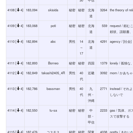
4108 [
4]
183,094
skisida
秘密
秘密
北海
3264
the theory of 
道
4109 [
4]
183,068
poti
秘密
秘密
北海
559
request /
道
頼状、請願書、
4110 [
4]
182,894
abc
男性
14
北海
4291
agency / 
～
道
17
4111 [
4]
182,893
Borneo
秘密
秘密
四国
1379
lonely / 
4112 [
4]
182,849
takashi2405_4R
男性
40
近畿
3092
mom / かあ
代
4113 [
4]
182,786
bassman
男性
40
九
2771
instead /
代
州・
しないで
沖縄
4114 [
4]
182,550
tu-sa
秘密
秘密
中
2233
gas / 気体
部・
スで攻撃する
甲信
4115 [
4]
182,476
コスモス
秘密
秘密
関東
4038
pretty / きれい