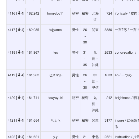
4116 [
4]
182,242
honeybo11
秘密
秘密
北海
724
ironically / 皮
道
4117 [
4]
182,035
fujiyama
男性
26
関東
3380
一言?尽 / 一
～
30
4118 [
4]
181,967
tec
男性
31
九
2633
congregati
～
州・
35
沖縄
4119 [
4]
181,962
セスマル
男性
26
中
1633
an / 一つの
～
部・
30
甲信
4120 [
4]
181,741
tsuyuyuki
秘密
秘密
九
242
brightness / 
州・
沖縄
4121 [
4]
181,654
ちょら
秘密
秘密
関東
3177
insure /
る
4122 [
4]
181,621
y.y
男性
21
東北
2521
instructi