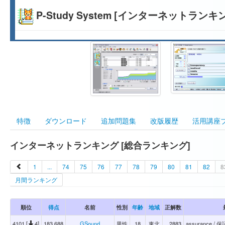
P-Study System [インターネットランキ
特徴
ダウンロード
追加問題集
改版履歴
活用講座
インターネットランキング [総合ランキング]
1
...
74
75
76
77
78
79
80
81
82
8
月間ランキング
順位
得点
名前
性別
年齢
地域
正解数
4101 [
4]
183,688
GSound
男性
18
東北
2883
assurance / 保