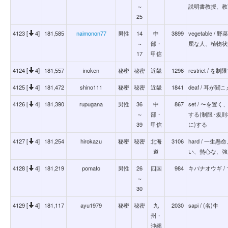
～
説明書教授、教
25
4123 [
4]
181,585
naimonon77
男性
14
中
3899
vegetable
～
部・
屈な人、植物状
17
甲信
4124 [
4]
181,557
inoken
秘密
秘密
近畿
1296
restrict / を
4125 [
4]
181,472
shino111
秘密
秘密
近畿
1841
deaf / 耳が聞
4126 [
4]
181,390
rupugana
男性
36
中
867
set / 〜を
～
部・
する(制限･規
39
甲信
に)する
4127 [
4]
181,254
hirokazu
秘密
秘密
北海
3106
hard / 一
道
い、熱心な、強
4128 [
4]
181,219
pomato
男性
26
四国
984
キバナオウギ /
～
30
4129 [
4]
181,117
ayu1979
秘密
秘密
九
2030
sapi / (名)牛
州・
沖縄