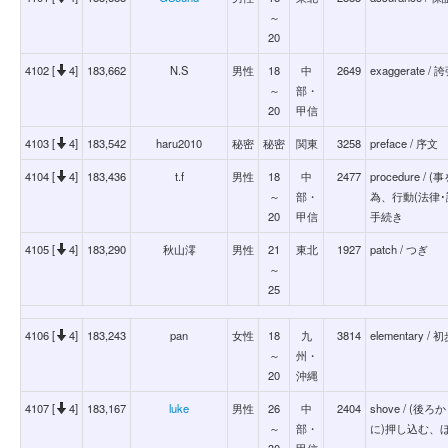
～
20
4102 [
4]
183,662
N.S
男性
18
中
2649
exaggerate
～
部・
20
甲信
4103 [
4]
183,542
haru2010
秘密
秘密
関東
3258
preface / 序文
4104 [
4]
183,436
t.f
男性
18
中
2477
procedure
～
部・
為、行動(法律
20
甲信
手続き
4105 [
4]
183,290
秋山澪
男性
21
東北
1927
patch / つぎ
～
25
4106 [
4]
183,243
pan
女性
18
九
3814
elementary / 
～
州・
20
沖縄
4107 [
4]
183,167
luke
男性
26
中
2404
shove / (
～
部・
に)押し込む、
30
甲信