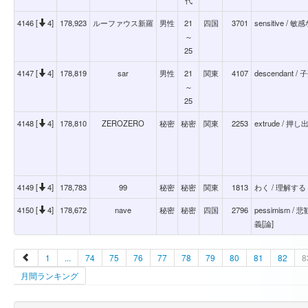
4146 [
4]
178,923
ルーファウス新羅
男性
21
四国
3701
sensitive / 敏
～
25
4147 [
4]
178,819
sar
男性
21
関東
4107
descendant / 
～
25
4148 [
4]
178,810
ZEROZERO
秘密
秘密
関東
2253
extrude / 押し
4149 [
4]
178,783
99
秘密
秘密
関東
1813
わく / 理解する
4150 [
4]
178,672
nave
秘密
秘密
四国
2796
pessimism
義[論]
1
...
74
75
76
77
78
79
80
81
82
8
月間ランキング