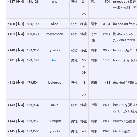
4137 [
4]
180,126
uno
男性
21
東北
504
process /
～
一連の作用、変
25
4138 [
4]
180,100
shoe
秘密
秘密
関東
3761
be absent fro
4139 [
4]
180,050
mocomoco
秘密
秘密
その
2914
悔やんでいる、
他
た / chastened
4140 [
4]
179,912
yoshio
秘密
秘密
関東
3352
fuss / 大騒ぎ
4141 [
4]
179,788
itosh
男性
36
関東
1170
hang / ぶら下
～
39
4142 [
4]
179,504
kickapoo
男性
18
関東
1488
decided / 
～
20
4143 [
4]
179,354
anko
秘密
秘密
近畿
2696
knit / 〜を
を)しっかり組
4144 [
4]
179,317
kuboji08
男性
秘密
関東
2800
cruelty /
4145 [
4]
179,277
yozeki
男性
40
関東
2820
blank / 空白
代