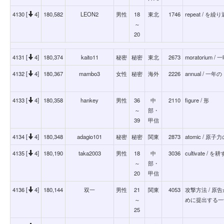
4130 [
4]
180,582
LEON2
男性
18
東北
1746
repeat / を繰
～
20
4131 [
4]
180,374
kaito11
秘密
秘密
東北
2673
moratorium 
4132 [
4]
180,367
mambo3
女性
秘密
海外
2226
annual / 一年の
4133 [
4]
180,358
hankey
男性
36
中
2110
figure / 形
～
部・
39
甲信
4134 [
4]
180,348
adagio101
秘密
秘密
関東
2873
atomic / 原子
4135 [
4]
180,190
taka2003
男性
18
中
3036
cultivate /
～
部・
20
甲信
4136 [
4]
180,144
双一
男性
21
関東
4053
攻撃方法 / 
～
めに提出する一
25