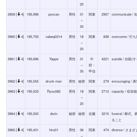
25
3959 [
4]
195,996
poncan
男性
31
関東
2957
communica
～
35
3960 [
4]
195,705
nabeq0314
男性
18
関東
838
overcome / 打
～
20
3961 [
4]
195,696
Yappe
男性
31
中
4221
suicide / 自
～
部・
35
甲信
3962 [
4]
195,555
drunk-man
男性
秘密
関東
279
encouraging 
3963 [
4]
195,533
Ryou082
男性
18
関東
2712
capacity /
～
20
3964 [
4]
195,500
dorin
秘密
秘密
近畿
3215
funeral /
ること
3965 [
4]
195,431
hiro01
男性
36
関東
474
diverse / さま
～