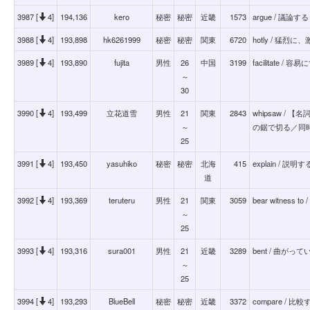
3987 [
4]
194,136
kero
秘密
秘密
近畿
1573
argue / 議論する
3988 [
4]
193,898
hk6261999
秘密
秘密
関東
6720
hotly / 猛烈
3989 [
4]
193,890
fujita
男性
26
中国
3199
facilitate
～
30
3990 [
4]
193,499
立花道雪
男性
21
関東
2843
whipsaw /
～
の鋸で切る／同
25
3991 [
4]
193,450
yasuhiko
秘密
秘密
北海
415
explain / 説明す
道
3992 [
4]
193,369
teruteru
男性
21
関東
3059
bear witnes
～
25
3993 [
4]
193,316
sura001
男性
21
近畿
3289
bent / 曲がって
～
25
3994 [
4]
193,293
BlueBell
秘密
秘密
近畿
3372
compare /