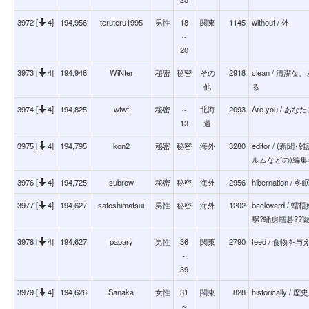
3972 [
4]
194,956
teruteru1995
男性
18
関東
1145
without / 外
～
20
3973 [
4]
194,946
WiNter
秘密
秘密
その
2918
clean / 清
他
る
3974 [
4]
194,825
wtwt
秘密
～
北海
2093
Are you / あなた
13
道
3975 [
4]
194,795
kon2
秘密
秘密
海外
3280
editor / (
ルムなどの)編集
3976 [
4]
194,725
subrow
秘密
秘密
海外
2956
hibernation / 冬
3977 [
4]
194,627
satoshimatsui
男性
秘密
海外
1202
backward /
騾?蛹房蠕碁??]
3978 [
4]
194,627
papary
男性
36
関東
2790
feed / 食物を与
～
39
3979 [
4]
194,626
Sanaka
女性
31
関東
828
historically / 歴
～