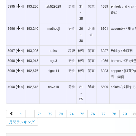
3995 [
4]
193,280
tak529529
男性
31
関東
1689
entirely 
～
途に
35
3996 [
4]
193,240
mathouji
男性
26
北海
6301
assembly / 集ま
～
道
30
3997 [
4]
193,225
saku
秘密
秘密
関東
3227
Friday / 金曜日
3998 [
4]
193,018
ogu3
男性
秘密
関東
1056
barren / ﾂ不ﾂ
3999 [
4]
192,676
eigo111
男性
秘密
関東
3023
copper / 
品、銅貨
4000 [
4]
192,515
nova19
男性
21
近畿
5599
salute / 挨拶する
～
25
1
...
71
72
73
74
75
76
77
78
79
8
月間ランキング