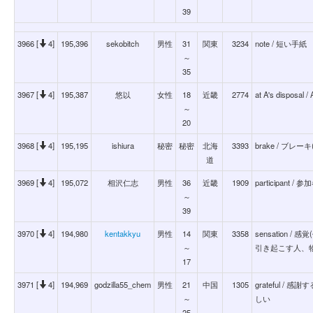
39
3966 [
4]
195,396
sekobitch
男性
31
関東
3234
note / 短い手紙
～
35
3967 [
4]
195,387
悠以
女性
18
近畿
2774
at A's disp
～
20
3968 [
4]
195,195
ishiura
秘密
秘密
北海
3393
brake / ブレー
道
3969 [
4]
195,072
相沢仁志
男性
36
近畿
1909
participant / 参
～
39
3970 [
4]
194,980
kentakkyu
男性
14
関東
3358
sensation
～
引き起こす人、
17
3971 [
4]
194,969
godzilla55_chem
男性
21
中国
1305
grateful 
～
しい
25