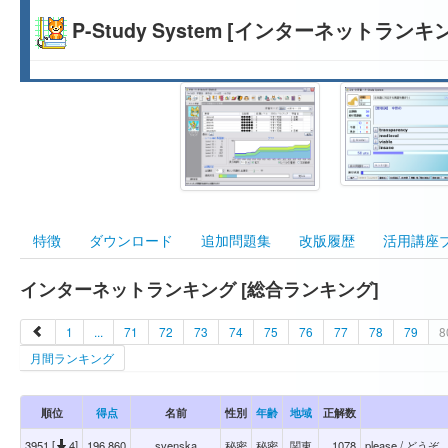
P-Study System [インターネットランキ
特徴
ダウンロード
追加問題集
改版履歴
活用講座
インターネットランキング [総合ランキング]
1
...
71
72
73
74
75
76
77
78
79
8
月間ランキング
順位
得点
名前
性別
年齢
地域
正解数
3951 [
4]
196,860
svenska
秘密
秘密
関東
1078
please /