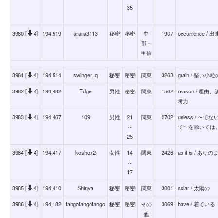
35
3980 [
4]
194,519
arara3113
秘密
秘密
中
1907
occurrence / 
部・
甲信
3981 [
4]
194,514
swinger_q
秘密
秘密
関東
3263
grain / 堅
3982 [
4]
194,482
Edge
男性
秘密
関東
1562
reason /
考力
3983 [
4]
194,467
109
男性
21
関東
2702
unless / 
～
て〜を除いては
25
3984 [
4]
194,417
koshox2
女性
14
関東
2426
as it is 
～
17
3985 [
4]
194,410
Shinya
秘密
秘密
関東
3001
solar / 太陽の
3986 [
4]
194,182
tangotangotango
秘密
秘密
その
3069
have / 着ている
他