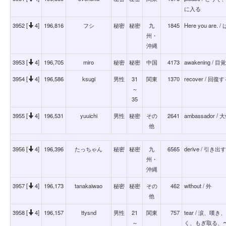
に入る
3952 [
4]
196,816
フシ
秘密
秘密
九
1845
Here you are
州・
沖縄
3953 [
4]
196,705
miro
秘密
秘密
中国
4173
awakening / 目
3954 [
4]
196,586
ksugi
男性
31
関東
1370
recover / 回復
～
35
3955 [
4]
196,531
yuuichi
男性
秘密
その
2641
ambassador 
他
3956 [
4]
196,396
たっちゃん
秘密
秘密
九
6565
derive / 引き出す
州・
沖縄
3957 [
4]
196,173
tanakaiwao
秘密
秘密
その
462
without / 外
他
3958 [
4]
196,157
ttysnd
男性
21
関東
757
tear / 涙、
～
く、もぎ取る、