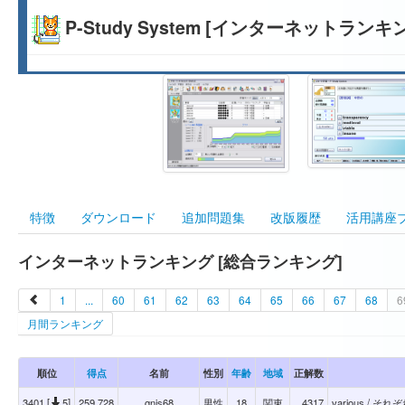
P-Study System [インターネットランキ
特徴
ダウンロード
追加問題集
改版履歴
活用講座
インターネットランキング [総合ランキング]
1
...
60
61
62
63
64
65
66
67
68
6
月間ランキング
順位
得点
名前
性別
年齢
地域
正解数
3401 [
5]
259,728
gnis68
男性
18
関東
4317
various /