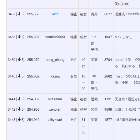
笑い]の的
3437 [
5]
255,556
катя
秘密
秘密
海外
3677
没准儿 / mei2zhu
3438 [
5]
255,307
hinatabokko3
秘密
秘密
中
1847
but / しかし
部・
甲信
3439 [
5]
255,279
hang_chang
男性
40
関東
3704
care / 世
代
る、気にする、
3440 [
5]
255,082
ya.ma
女性
18
中
2662
frost / 
～
部・
淡、冷酷、【気
20
甲信
3441 [
5]
254,962
oirasama
秘密
秘密
近畿
1191
天台宗 / 最澄
3442 [
5]
254,956
xenofer
秘密
秘密
関東
4598
公寓 / 【名詞
3443 [
5]
254,940
alhykwel
男性
31
関東
4577
toll / 犠牲者(vi
～
35