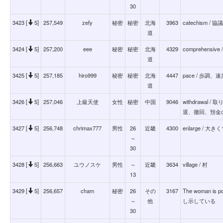
30
3423 [
5]
257,549
zefy
秘密
秘密
北海
3963
catechism / 
道
3424 [
5]
257,200
eee
秘密
秘密
北海
4329
comprehensiv
道
3425 [
5]
257,185
hiro999
秘密
秘密
北海
4447
pace / 歩調
道
3426 [
5]
257,046
上級天使
女性
秘密
中国
9046
withdrawa
退、撤回、預金
3427 [
5]
256,748
chrimax777
男性
26
近畿
4300
enlarge / 大き
～
30
3428 [
5]
256,663
ユウノスケ
男性
～
近畿
3634
village / 村
13
3429 [
5]
256,657
cham
秘密
26
その
3167
The woman is 
～
他
し示している
30