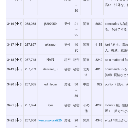
～
高い、法外な、
30
3416 [
5]
258,288
j8297059
男性
21
関東
5660
conclude 
～
る、を終了する
25
3417 [
5]
257,897
akirago
男性
40
関東
4155
lord / 君主
代
人、権威、威張
3418 [
5]
257,748
NAIN
秘密
秘密
関東
3242
as a matter o
3419 [
5]
257,709
daisuke_u
秘密
秘密
北海
4015
command 
道
(尊敬･同情な
3420 [
5]
257,685
ledmledm
男性
36
中国
922
portion /
～
39
3421 [
5]
257,674
ayo
秘密
秘密
その
4283
mount / (
他
置く、据えつけ
3422 [
5]
257,656
kentasakurai925
男性
26
関東
4343
erupt / 噴出さ
～