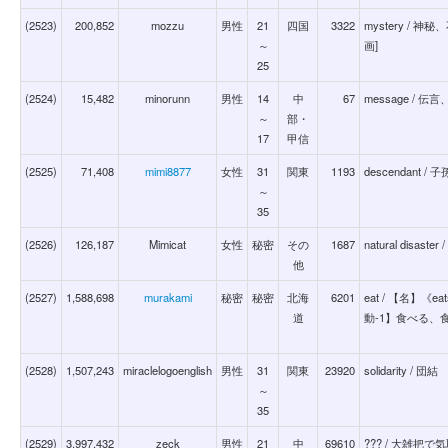
(2523)
200,852
mozzu
男性
21
四国
3322
mystery /
～
画]
25
(2524)
15,482
minorunn
男性
14
中
67
message / 
～
部・
17
甲信
(2525)
71,408
mimi8877
女性
31
関東
1193
descendant
～
35
(2526)
126,187
Mimicat
女性
秘密
その
1687
natural disaste
他
(2527)
1,588,698
murakami
秘密
秘密
北海
6201
eat / 【名】
道
動-1】食べる、
(2528)
1,507,243
miraclelogoenglish
男性
31
関東
23920
solidarity / 団結
～
35
(2529)
3,997,432
zeck
男性
21
中
69610
??? / 大雑把