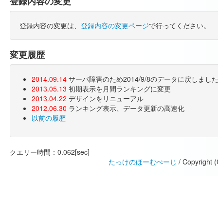
登録内容の変更
登録内容の変更は、
登録内容の変更ページ
で行ってください。
変更履歴
2014.09.14
サーバ障害のため2014/9/8のデータに戻しま
2013.05.13
初期表示を月間ランキングに変更
2013.04.22
デザインをリニューアル
2012.06.30
ランキング表示、データ更新の高速化
以前の履歴
クエリー時間：0.062[sec]
たっけのほーむぺーじ
/ Copyright 