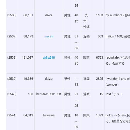
35
(2536)
86,151
diver
男性
40
九
1103
by numbers
代
州・
沖縄
(2537)
38,173
morim
男性
31
近畿
603
million / 100
～
35
(2538)
431,097
akira618
男性
40
関東
6763
repudiate / 拒絶
代
る、否認する
(2539)
49,366
daizo
男性
～
近畿
2625
I wonder if s
13
(wonder）
(2540)
180
kentaro19901028
男性
21
近畿
15
test / テスト
～
25
(2541)
84,319
hawawa
男性
18
関東
1399
hold / 〜を
～
く、(部屋などを
20