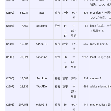
秘訣、こつ、極
(2502)
55,037
yass
秘密
秘密
その
379
president 
他
などの)会長、(
(2503)
7,457
soratimu
男性
14
中
51
base / 基底
～
部・
を配置する
17
甲信
(2504)
45,094
haru0318
秘密
秘密
その
555
rely / 信頼する
他
(2505)
73,024
nanotube
男性
26
中
1257
least / 最も小さ
～
部・
30
甲信
(2506)
13,007
AeroLFA
秘密
秘密
海外
214
seven / 7
(2507)
22,932
TAKADA
秘密
秘密
中
564
a bike missing
部・
甲信
(2508)
207,158
evis0211
秘密
36
その
1141
mathematics
～
他