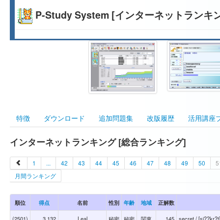
P-Study System [インターネットランキ
特徴
ダウンロード
追加問題集
改版履歴
活用講座
インターネットランキング [総合ランキング]
1
...
42
43
44
45
46
47
48
49
50
5
月間ランキング
順位
得点
名前
性別
年齢
地域
正解数
(2501)
3,132
Leal
秘密
秘密
関東
145
secret / [s