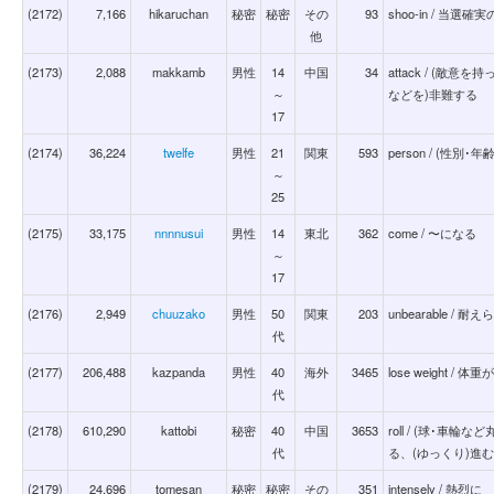
(2172)
7,166
hikaruchan
秘密
秘密
その
93
shoo-in / 当
他
(2173)
2,088
makkamb
男性
14
中国
34
attack / (敵
～
などを)非難する
17
(2174)
36,224
twelfe
男性
21
関東
593
person / (性
～
25
(2175)
33,175
nnnnusui
男性
14
東北
362
come / 〜になる
～
17
(2176)
2,949
chuuzako
男性
50
関東
203
unbearable / 耐
代
(2177)
206,488
kazpanda
男性
40
海外
3465
lose weight / 体
代
(2178)
610,290
kattobi
秘密
40
中国
3653
roll / (球･車
代
る、(ゆっくり)進
(2179)
24,696
tomesan
秘密
秘密
その
351
intensely / 熱烈に