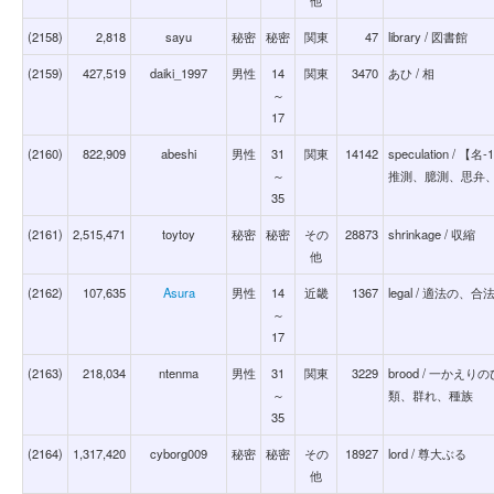
(2158)
2,818
sayu
秘密
秘密
関東
47
library / 図書館
(2159)
427,519
daiki_1997
男性
14
関東
3470
あひ / 相
～
17
(2160)
822,909
abeshi
男性
31
関東
14142
speculation
～
推測、臆測、思弁、
35
(2161)
2,515,471
toytoy
秘密
秘密
その
28873
shrinkage / 収縮
他
(2162)
107,635
Asura
男性
14
近畿
1367
legal / 適法
～
17
(2163)
218,034
ntenma
男性
31
関東
3229
brood / 一か
～
類、群れ、種族
35
(2164)
1,317,420
cyborg009
秘密
秘密
その
18927
lord / 尊大ぶる
他