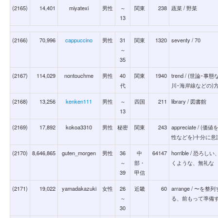
(2165)
14,401
miyatexi
男性
～
関東
238
蔬菜 / 野菜
13
(2166)
70,996
cappuccino
男性
31
関東
1320
seventy / 70
～
35
(2167)
114,029
nontouchme
男性
40
関東
1940
trend / (世論
代
川･海岸線などの)
(2168)
13,256
kenken111
男性
～
四国
211
library / 図書館
13
(2169)
17,892
kokoa3310
男性
秘密
関東
243
appreciate /
性などを)十分に意
(2170)
8,646,865
guten_morgen
男性
36
中
64147
horrible /
～
部・
くような、無礼な
39
甲信
(2171)
19,022
yamadakazuki
女性
26
近畿
60
arrange / 
～
る、前もって準備
30