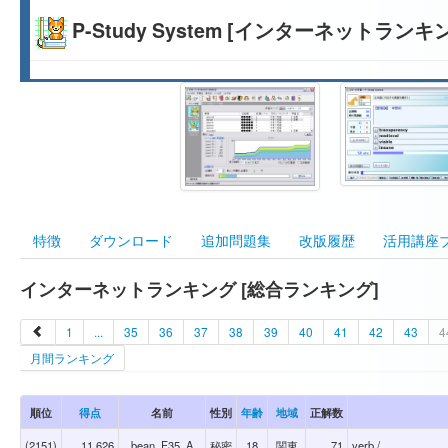
P-Study System [インターネットランキ
特徴
ダウンロード
追加問題集
改版履歴
活用講座
インターネットランキング [総合ランキング]
1
...
35
36
37
38
39
40
41
42
43
4
月間ランキング
順位
得点
名前
性別
年齢
地域
正解数
(2151)
11,626
bean_F35_A
秘密
18
関東
71
verb /