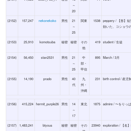
～
20
(2152)
157,247
nekonekoko
男性
21
関東
1538
peppery / 
～
効いた、コショウ
25
(2153)
25,910
komotsuba
秘密
秘密
その
419
student / 生徒
他
(2154)
56,450
stan2531
男性
21
中
895
March / 3月
～
部・
25
甲信
(2155)
14,190
prado
男性
40
九
231
birth control / 産
代
州・
沖縄
(2156)
415,224
hermit_purple26
男性
14
東北
1875
admire / 〜
～
17
(2157)
1,483,241
btyous
秘密
秘密
その
23940
exploration /
他