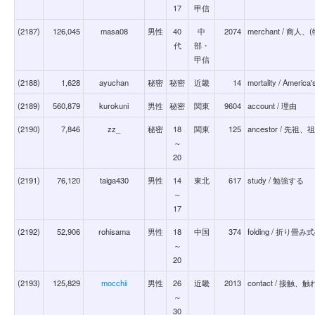
17
甲信
(2187)
126,045
masa08
男性
40
中
2074
merchant / 商
代
部・
甲信
(2188)
1,628
ayuchan
秘密
秘密
近畿
14
mortality / Amer
(2189)
560,879
kurokuni
男性
秘密
関東
9604
account / 理由
(2190)
7,846
zz_
秘密
18
関東
125
ancestor / 
～
20
(2191)
76,120
taiga430
男性
14
東北
617
study / 勉強する
～
17
(2192)
52,906
rohisama
男性
18
中国
374
folding / 折り畳み
～
20
(2193)
125,829
mocchii
男性
26
近畿
2013
contact / 接
～
30