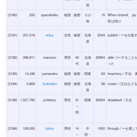
他
(2180)
200
spacekeiko
秘密
秘密
その
15
When shared、 joy
他
世は情け
(2181)
201,518
erisa
女性
秘密
北海
2043
publish / 〜を出版
道
(2182)
396,811
macaron
男性
40
北海
20804
able / (〜する
代
道
った
(2183)
14,436
yamaneko
秘密
秘密
関東
63
treachery / 不
(2184)
5,869
tsukineko
秘密
秘密
北海
58
crown / (王
道
(2185)
1,527,760
ymtokyo
男性
31
関東
26354
drawback / 欠点
～
35
(2186)
108,550
tocky
男性
14
中
1050
through / 〜を通し
～
部・