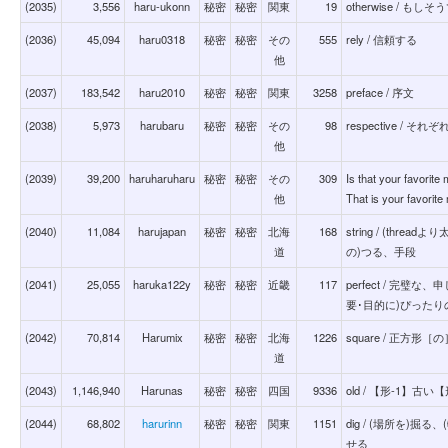
(2035)
3,556
haru-ukonn
秘密
秘密
関東
19
otherwise / も
(2036)
45,094
haru0318
秘密
秘密
その
555
rely / 信頼する
他
(2037)
183,542
haru2010
秘密
秘密
関東
3258
preface / 序文
(2038)
5,973
harubaru
秘密
秘密
その
98
respective / それ
他
(2039)
39,200
haruharuharu
秘密
秘密
その
309
Is that your f
他
That is your favorite
(2040)
11,084
harujapan
秘密
秘密
北海
168
string / (thr
道
の)つる、手段
(2041)
25,055
haruka122y
秘密
秘密
近畿
117
perfect / 完
要･目的に)ぴった
(2042)
70,814
Harumix
秘密
秘密
北海
1226
square / 正方形［の
道
(2043)
1,146,940
Harunas
秘密
秘密
四国
9336
old / 【形-1】古
(2044)
68,802
harurinn
秘密
秘密
関東
1151
dig / (場所を)
せる