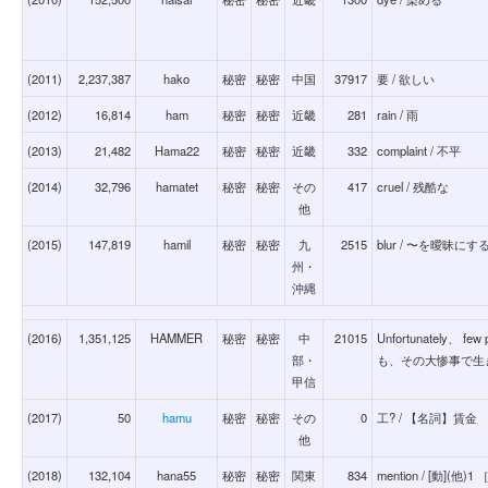
(2011)
2,237,387
hako
秘密
秘密
中国
37917
要 / 欲しい
(2012)
16,814
ham
秘密
秘密
近畿
281
rain / 雨
(2013)
21,482
Hama22
秘密
秘密
近畿
332
complaint / 不平
(2014)
32,796
hamatet
秘密
秘密
その
417
cruel / 残酷な
他
(2015)
147,819
hamil
秘密
秘密
九
2515
blur / 〜を曖昧にす
州・
沖縄
(2016)
1,351,125
HAMMER
秘密
秘密
中
21015
Unfortunately、 few 
部・
も、その大惨事で生き
甲信
(2017)
50
hamu
秘密
秘密
その
0
工? / 【名詞】賃金
他
(2018)
132,104
hana55
秘密
秘密
関東
834
mention / [動]