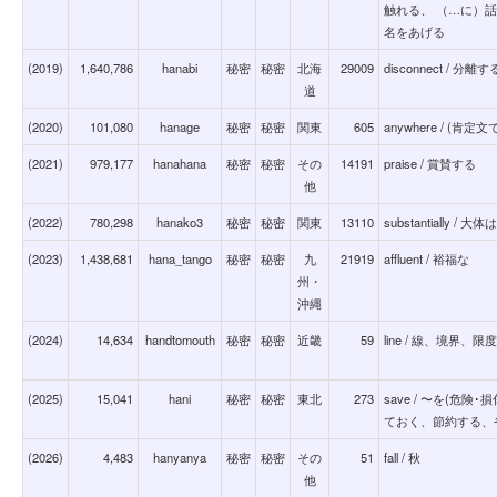
触れる、 （…に）話す((
名をあげる
(2019)
1,640,786
hanabi
秘密
秘密
北海
29009
disconnect / 
道
(2020)
101,080
hanage
秘密
秘密
関東
605
anywhere / (
(2021)
979,177
hanahana
秘密
秘密
その
14191
praise / 賞賛する
他
(2022)
780,298
hanako3
秘密
秘密
関東
13110
substantiall
(2023)
1,438,681
hana_tango
秘密
秘密
九
21919
affluent / 裕福な
州・
沖縄
(2024)
14,634
handtomouth
秘密
秘密
近畿
59
line / 線、境
(2025)
15,041
hani
秘密
秘密
東北
273
save / 〜を(危
ておく、節約する、
(2026)
4,483
hanyanya
秘密
秘密
その
51
fall / 秋
他