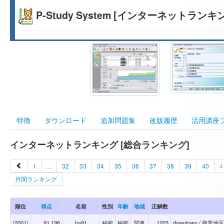
P-Study System [インターネットランキ
特徴
ダウンロード
追加問題集
改版履歴
活用講座
インターネットランキング [総合ランキング]
1
...
32
33
34
35
36
37
38
39
40
4
月間ランキング
順位
得点
名前
性別
年齢
地域
正解数
(2001)
91,196
ha91
秘密
秘密
関東
1203
downtown / 