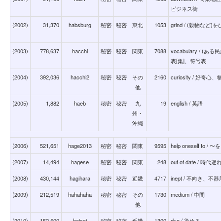
ビジネス街
(2002)
31,370
habsburg
秘密
秘密
東北
1053
grind / (穀物な
(2003)
778,637
hacchi
秘密
秘密
関東
7088
vocabulary /
表[集]、符号表
(2004)
392,036
hacchi2
秘密
秘密
その
2160
curiosity / 
他
(2005)
1,882
haeb
秘密
秘密
九
19
english / 英語
州・
沖縄
(2006)
521,651
hage2013
秘密
秘密
関東
9595
help oneself t
(2007)
14,494
hagese
秘密
秘密
関東
248
out of date / 
(2008)
430,144
hagihara
秘密
秘密
近畿
4717
inept / 不向き、不器
(2009)
212,519
hahahaha
秘密
秘密
その
1730
medium / 中間
他
(2010)
152,500
haisai
秘密
秘密
近畿
1300
dye / 染める