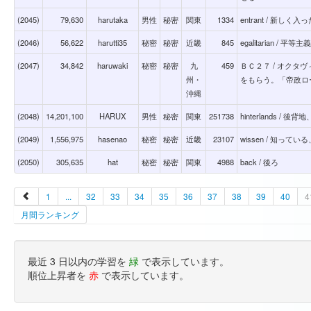
(2045)
79,630
harutaka
男性
秘密
関東
1334
entrant / 新しく入
(2046)
56,622
harutti35
秘密
秘密
近畿
845
egalitarian / 平等主義者
(2047)
34,842
haruwaki
秘密
秘密
九
459
ＢＣ２７ / オク
州・
をもらう。「帝政ロ
沖縄
(2048)
14,201,100
HARUX
男性
秘密
関東
251738
hinterlands / 後
(2049)
1,556,975
hasenao
秘密
秘密
近畿
23107
wissen / 知っ
(2050)
305,635
hat
秘密
秘密
関東
4988
back / 後ろ
1
...
32
33
34
35
36
37
38
39
40
4
月間ランキング
最近 3 日以内の学習を
緑
で表示しています。
順位上昇者を
赤
で表示しています。