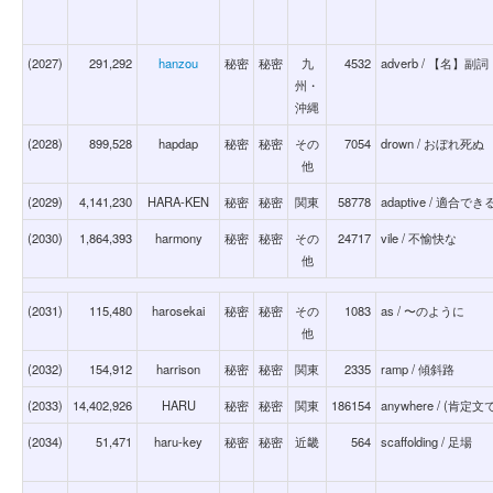
(2027)
291,292
hanzou
秘密
秘密
九
4532
adverb / 【名】
州・
沖縄
(2028)
899,528
hapdap
秘密
秘密
その
7054
drown / おぼれ死ぬ
他
(2029)
4,141,230
HARA-KEN
秘密
秘密
関東
58778
adaptive / 適合でき
(2030)
1,864,393
harmony
秘密
秘密
その
24717
vile / 不愉快な
他
(2031)
115,480
harosekai
秘密
秘密
その
1083
as / 〜のように
他
(2032)
154,912
harrison
秘密
秘密
関東
2335
ramp / 傾斜路
(2033)
14,402,926
HARU
秘密
秘密
関東
186154
anywhere / (
(2034)
51,471
haru-key
秘密
秘密
近畿
564
scaffolding / 足場